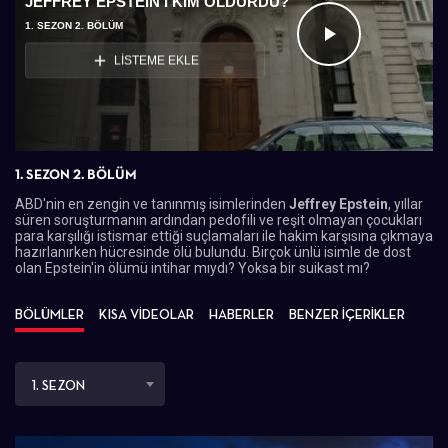
JEFFREY EPSTEIN'I KIM ÖLDÜRDÜ?
1. SEZON 2. BÖLÜM
Videoyu
LİSTEME EKLE
Oynat
1. SEZON 2. BÖLÜM
ABD'nin en zengin ve tanınmış isimlerinden
Jeffrey Epstein
, yıllar
süren soruşturmanın ardından pedofili ve reşit olmayan çocukları
para karşılığı istismar ettiği suçlamaları ile hakim karşısına çıkmaya
hazırlanırken hücresinde ölü bulundu. Birçok ünlü isimle de dost
olan Epstein'in ölümü intihar mıydı? Yoksa bir suikast mı?
BÖLÜMLER
KISA VİDEOLAR
HABERLER
BENZER İÇERİKLER
1. SEZON