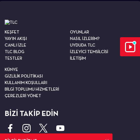
KEŞFET
OYUNLAR
YAYIN AKIŞI
NASIL İZLERİM?
CANLI İZLE
UYDUDA TLC
TLC BLOG
İZLEYİCİ TEMSİLCİSİ
TESTLER
İLETİŞİM
KÜNYE
GİZLİLİK POLİTİKASI
KULLANIM KOŞULLARI
BİLGİ TOPLUMU HİZMETLERİ
ÇEREZLERİ YÖNET
BİZİ TAKİP EDİN