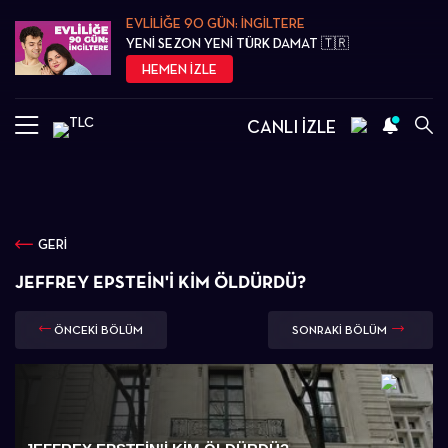
EVLİLİĞE 90 GÜN: İNGİLTERE
YENİ SEZON YENİ TÜRK DAMAT 🇹🇷
HEMEN İZLE
CANLI İZLE
GERİ
JEFFREY EPSTEIN'I KIM ÖLDÜRDÜ?
ÖNCEKİ BÖLÜM
SONRAKİ BÖLÜM