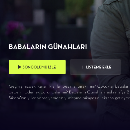
BABALARIN GÜNAHLARI
SON BÖLÜMÜ İZLE
LİSTEME EKLE
Geçmişinizdeki karanlık sırlar peşinizi bırakır mı? Çocuklar babaların
bedelini ödemek zorundalar mı? Babaların Günahları, eski mafya Bl
Sikora’nın yıllar sonra yeniden yüzleşme hikayesini ekrana getiriyor