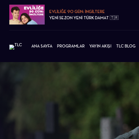
EVLİLİĞE 90 GÜN: İNGİLTERE
YENİ SEZON YENİ TÜRK DAMAT 🇹🇷
ANA SAYFA
PROGRAMLAR
YAYIN AKIŞI
TLC BLOG