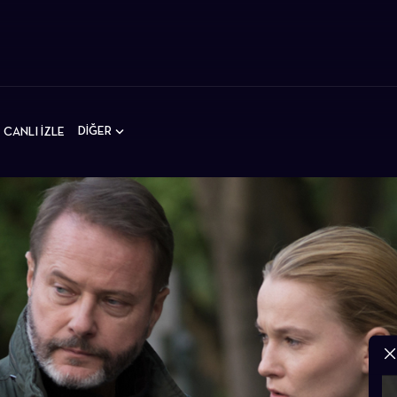
DİĞER
CANLI İZLE