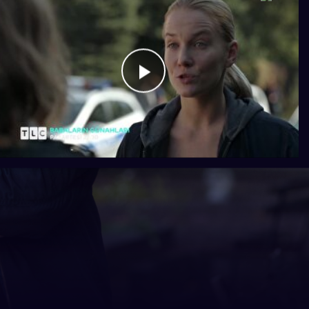
Videoyu
Oynat