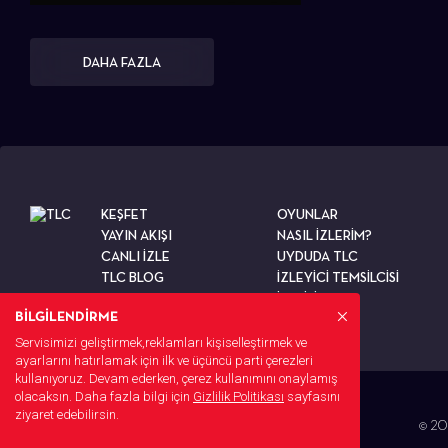
DAHA FAZLA
KEŞFET
OYUNLAR
YAYIN AKIŞI
NASIL İZLERİM?
CANLI İZLE
UYDUDA TLC
TLC BLOG
İZLEYİCİ TEMSİLCİSİ
TESTLER
İLETİŞİM
BİLGİLENDİRME
Servisimizi geliştirmek,reklamları kişiselleştirmek ve
ayarlarını hatırlamak için ilk ve üçüncü parti çerezleri
kullanıyoruz. Devam ederken, çerez kullanımını onaylamış
olacaksın. Daha fazla bilgi için
Gizlilik Politikası
sayfasını
ziyaret edebilirsin.
© 202