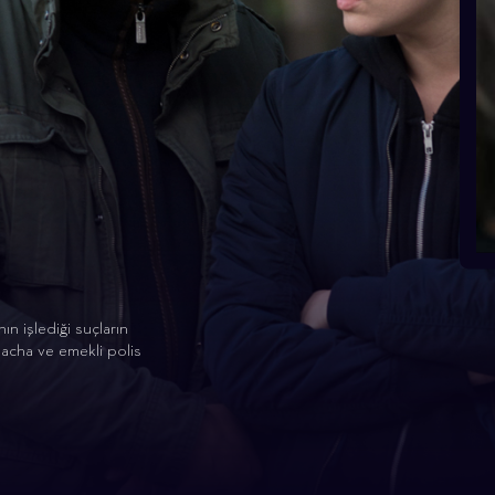
ın işlediği suçların
acha ve emekli polis
.