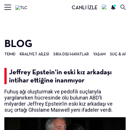
CANLI İZLE
BLOG
TÜMÜ
KRALIYET AILESI
SIRA DIŞI HAYATLAR
YAŞAM
SUÇ & ARA
Jeffrey Epstein’in eski kız arkadaşı
intihar ettiğine inanmıyor
Fuhuş ağı oluşturmak ve pedofili suçlarıyla
yargılanırken hücresinde ölü bulunan ABD’li
milyarder Jeffrey Epstein’in eski kız arkadaşı ve
suç ortağı Ghislaine Maxwell yeni ifadeler verdi.