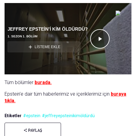
JEFFREY EPSTEIN'I KIM ÖLDÜRDÜ?
1. SEZON 1. BÖLÜM
Videoyu
LİSTEME EKLE
Oynat
Tüm bölümler
burada.
Epstein’e dair tüm haberlerimiz ve içeriklerimiz için
buraya
tıkla.
Etiketler
#epstein
#jeffreyepsteinikimöldürdü
PAYLAŞ