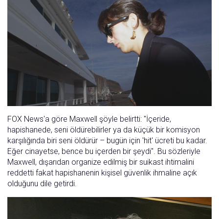
FOX News'a göre Maxwell şöyle belirtti: "İçeride,
hapishanede, seni öldürebilirler ya da küçük bir komisyon
karşılığında biri seni öldürür – bugün için 'hit' ücreti bu kadar.
Eğer cinayetse, bence bu içerden bir şeydi". Bu sözleriyle
Maxwell, dışarıdan organize edilmiş bir suikast ihtimalini
reddetti fakat hapishanenin kişisel güvenlik ihmaline açık
olduğunu dile getirdi.