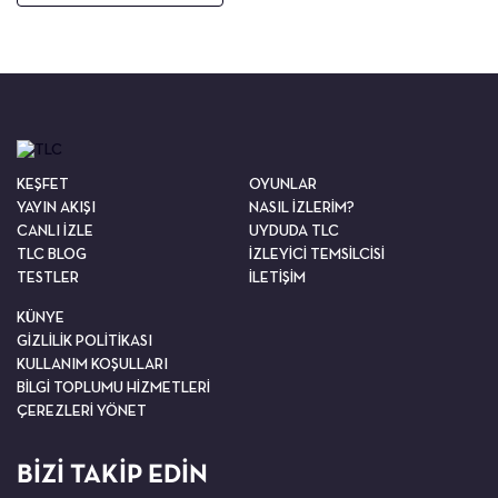
KEŞFET
OYUNLAR
YAYIN AKIŞI
NASIL İZLERİM?
CANLI İZLE
UYDUDA TLC
TLC BLOG
İZLEYİCİ TEMSİLCİSİ
TESTLER
İLETİŞİM
KÜNYE
GİZLİLİK POLİTİKASI
KULLANIM KOŞULLARI
BİLGİ TOPLUMU HİZMETLERİ
ÇEREZLERİ YÖNET
BİZİ TAKİP EDİN