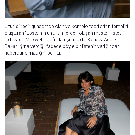
Uzun süredir gündemde olan ve komplo teorilerinin temelini
oluşturan “Epstein’in ünlü isimlerden oluşan müşteri listesi”
iddiası da Maxwell tarafından çürütüldü. Kendisi Adalet
Bakanlığı’na verdiği ifadede böyle bir listenin varlığından
haberdar olmadığını belirtti.