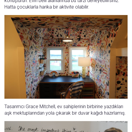
konuşturun. Evin belli alanlarında bu tarzı deneyebilirsiniz.
Hatta çocuklarla harika bir aktivite olabilir.
Tasarımcı Grace Mitchell, ev sahiplerinin birbirine yazdıkları
aşk mektuplarından yola çıkarak bir duvar kağıdı hazırlamış.