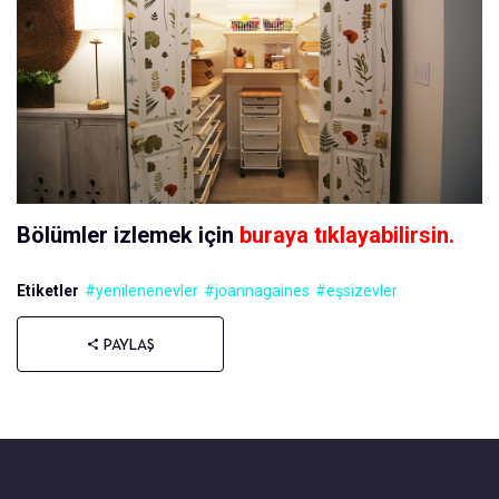
Bölümler izlemek için
buraya tıklayabilirsin.
Etiketler
#yenilenenevler
#joannagaines
#eşsizevler
PAYLAŞ