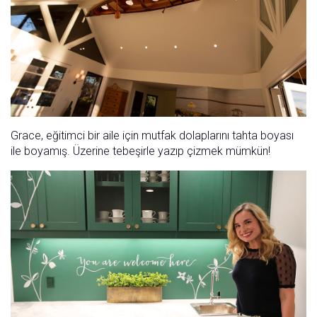
Grace, eğitimci bir aile için mutfak dolaplarını tahta boyası
ile boyamış. Üzerine tebeşirle yazıp çizmek mümkün!