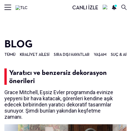
CANLI İZLE
BLOG
TÜMÜ
KRALIYET AILESI
SIRA DIŞI HAYATLAR
YAŞAM
SUÇ & ARA
Yaratıcı ve benzersiz dekorasyon
önerileri
Grace Mitchell, Eşsiz Evler programında evinize
yepyeni bir hava katacak, görenleri kendine aşık
edecek birbirinden yaratıcı dekoratif tasarımlar
sunuyor. Şimdi bunları yakından keşfetme
zamanı.