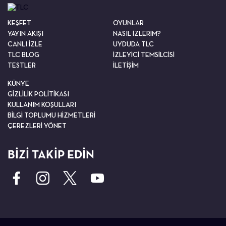
KEŞFET
OYUNLAR
YAYIN AKIŞI
NASIL İZLERİM?
CANLI İZLE
UYDUDA TLC
TLC BLOG
İZLEYİCİ TEMSİLCİSİ
TESTLER
İLETİŞİM
KÜNYE
GİZLİLİK POLİTİKASI
KULLANIM KOŞULLARI
BİLGİ TOPLUMU HİZMETLERİ
ÇEREZLERİ YÖNET
BİZİ TAKİP EDİN