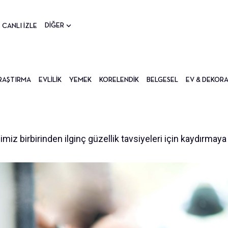
DİĞER
CANLI İZLE
RAŞTIRMA
EVLILIK
YEMEK
KORELENDIK
BELGESEL
EV & DEKOR
miz birbirinden ilginç güzellik tavsiyeleri için kaydırmaya