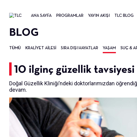
ANA SAYFA
PROGRAMLAR
YAYIN AKIŞI
TLC BLOG
BLOG
TÜMÜ
KRALIYET AILESI
SIRA DIŞI HAYATLAR
YAŞAM
SUÇ & A
10 ilginç güzellik tavsiyesi
Doğal Güzellik Kliniği’ndeki doktorlarımızdan öğrendiği
devam.