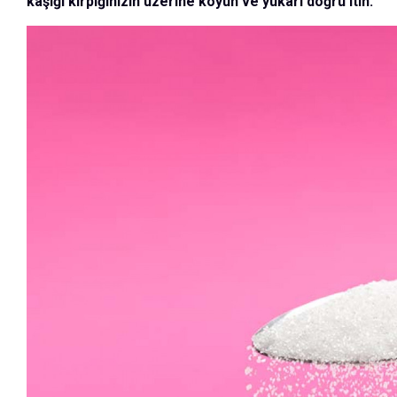
kaşığı kirpiğinizin üzerine koyun ve yukarı doğru itin.