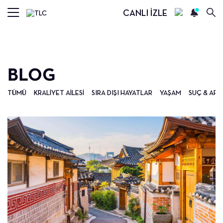
CANLI İZLE
BLOG
TÜMÜ
KRALIYET AILESI
SIRA DIŞI HAYATLAR
YAŞAM
SUÇ & ARA