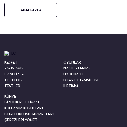
DAHA FAZLA
KEŞFET
OYUNLAR
YAYIN AKIŞI
NASIL İZLERİM?
CANLI İZLE
UYDUDA TLC
TLC BLOG
İZLEYİCİ TEMSİLCİSİ
TESTLER
İLETİŞİM
KÜNYE
GİZLİLİK POLİTİKASI
KULLANIM KOŞULLARI
BİLGİ TOPLUMU HİZMETLERİ
ÇEREZLERİ YÖNET