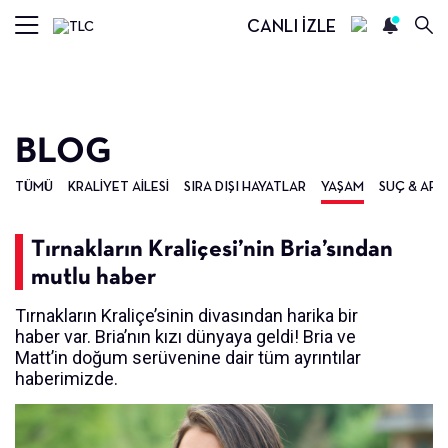
CANLI İZLE
BLOG
TÜMÜ
KRALIYET AILESI
SIRA DIŞI HAYATLAR
YAŞAM
SUÇ & ARA
Tırnakların Kraliçesi’nin Bria’sından
mutlu haber
Tırnakların Kraliçe’sinin divasından harika bir
haber var. Bria’nın kızı dünyaya geldi! Bria ve
Matt’in doğum serüvenine dair tüm ayrıntılar
haberimizde.