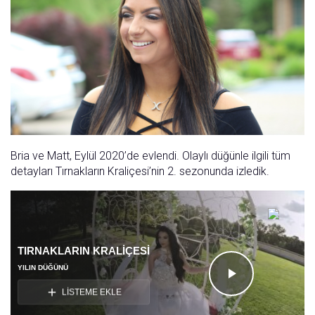
Bria ve Matt, Eylül 2020’de evlendi. Olaylı düğünle ilgili tüm
detayları Tırnakların Kraliçesi’nin 2. sezonunda izledik.
TIRNAKLARIN KRALIÇESI
YILIN DÜĞÜNÜ
Videoyu
LİSTEME EKLE