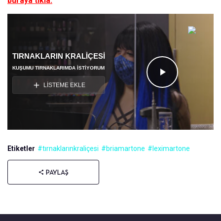
buraya tıkla.
TIRNAKLARIN KRALIÇESI
KUŞUMU TIRNAKLARIMDA ISTIYORUM
Videoyu
LİSTEME EKLE
Oynat
Etiketler
#tırnaklarınkraliçesi
#briamartone
#leximartone
PAYLAŞ