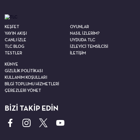
KEŞFET
OYUNLAR
YAYIN AKIŞI
NASIL İZLERİM?
CANLI İZLE
UYDUDA TLC
TLC BLOG
İZLEYİCİ TEMSİLCİSİ
TESTLER
İLETİŞİM
KÜNYE
GİZLİLİK POLİTİKASI
KULLANIM KOŞULLARI
BİLGİ TOPLUMU HİZMETLERİ
ÇEREZLERİ YÖNET
BİZİ TAKİP EDİN