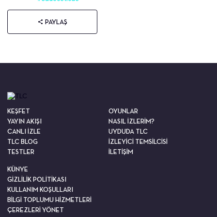
PAYLAŞ
KEŞFET
OYUNLAR
YAYIN AKIŞI
NASIL İZLERİM?
CANLI İZLE
UYDUDA TLC
TLC BLOG
İZLEYİCİ TEMSİLCİSİ
TESTLER
İLETİŞİM
KÜNYE
GİZLİLİK POLİTİKASI
KULLANIM KOŞULLARI
BİLGİ TOPLUMU HİZMETLERİ
ÇEREZLERİ YÖNET