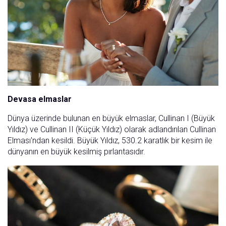
Devasa elmaslar
Dünya üzerinde bulunan en büyük elmaslar, Cullinan I (Büyük
Yıldız) ve Cullinan II (Küçük Yıldız) olarak adlandırılan Cullinan
Elması'ndan kesildi. Büyük Yıldız, 530.2 karatlık bir kesim ile
dünyanın en büyük kesilmiş pırlantasıdır.