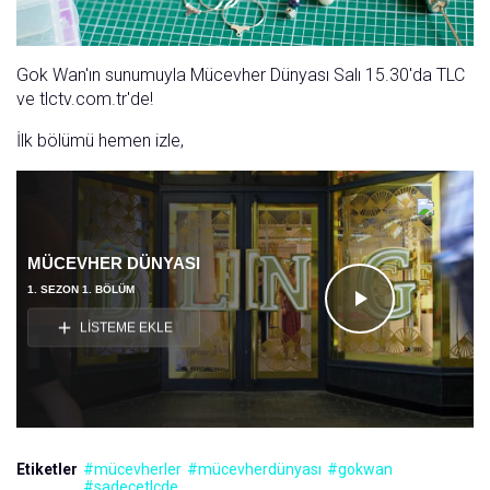
Gok Wan'ın sunumuyla Mücevher Dünyası Salı 15.30'da TLC
ve tlctv.com.tr'de!
İlk bölümü hemen izle,
MÜCEVHER DÜNYASI
1. SEZON 1. BÖLÜM
Videoyu
LİSTEME EKLE
Oynat
Etiketler
#mücevherler
#mücevherdünyası
#gokwan
#sadecetlcde