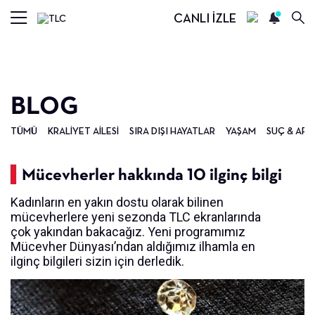
CANLI İZLE
BLOG
TÜMÜ
KRALIYET AILESI
SIRA DIŞI HAYATLAR
YAŞAM
SUÇ & ARA
Mücevherler hakkında 10 ilginç bilgi
Kadınların en yakın dostu olarak bilinen
mücevherlere yeni sezonda TLC ekranlarında
çok yakından bakacağız. Yeni programımız
Mücevher Dünyası’ndan aldığımız ilhamla en
ilginç bilgileri sizin için derledik.