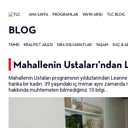
ANA SAYFA
PROGRAMLAR
YAYIN AKIŞI
TLC BLOG
BLOG
TÜMÜ
KRALIYET AILESI
SIRA DIŞI HAYATLAR
YAŞAM
SUÇ & A
Mahallenin Ustaları’ndan 
Mahallenin Ustaları programının yıldızlarından Leanne
harika bir kadın. 39 yaşındaki iç mimar aynı zamand
hakkında muhtemelen bilmediğiniz 10 bilgi...