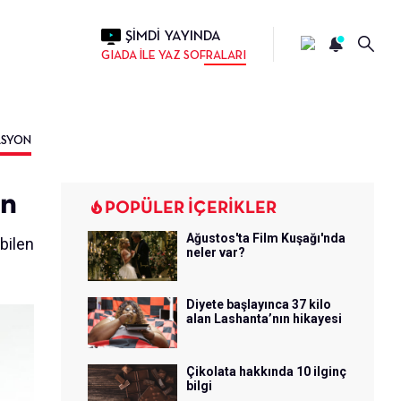
ŞİMDİ YAYINDA
GIADA İLE YAZ SOFRALARI
ASYON
ın
POPÜLER İÇERİKLER
Ağustos'ta Film Kuşağı'nda
bilen
neler var?
d
Diyete başlayınca 37 kilo
alan Lashanta’nın hikayesi
Çikolata hakkında 10 ilginç
bilgi