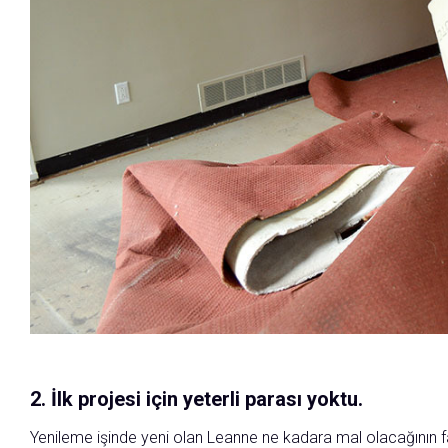
2. İlk projesi için yeterli parası yoktu.
Yenileme işinde yeni olan Leanne ne kadara mal olacağının fa