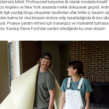
lümünü bitirdi. Profesyonel kariyerine ilk olarak modada kreatif
için Los Angeles ve New York arasında mekik dokuyarak geçirdi. Ardı
le ilgili yazdığı blogu okuyanlar tarafından ufak tefek iç tasarım işl
den kalma bir okul binasını restore edip tasarladığında ilk kez ülk
rojeydi. Projeye yardım etmesi için marangoz ve müteahhit tutmaya
oktu. Kardeşi Steve Ford'dan yardım istediğinde bu onun dönüm