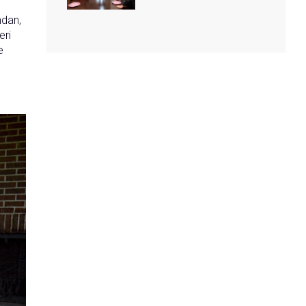
ndan,
eri
e