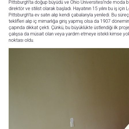
Pittsburgh’ta doğup büyüdü ve Ohio Üniversitesi’nde moda bö
direktör ve stilist olarak başladı. Hayatının 15 yılını bu iş 
Pittsburgh’ta ev satın alıp kendi çabalarıyla yeniledi. Bu süreç
teklifleri alıp iç mimarlığa giriş yapmış olsa da 1907 dönemin
çapında dikkat çekti. Çünkü, bu büyüklükte üstlendiği ilk p
çalışsa da müsait olan veya yardım etmeye istekli kimse y
noktası oldu.