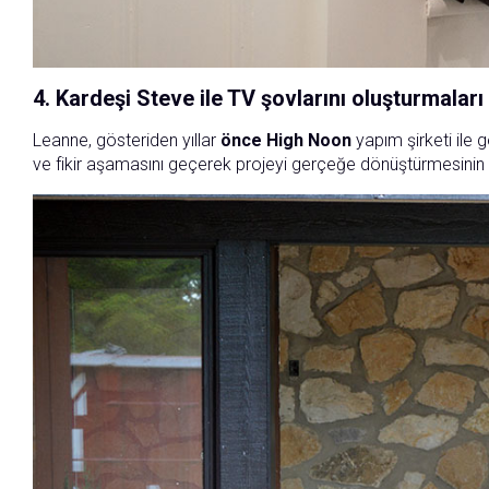
4. Kardeşi Steve ile TV şovlarını oluşturmalar
Leanne, gösteriden yıllar
önce High Noon
yapım şirketi ile
ve fikir aşamasını geçerek projeyi gerçeğe dönüştürmesinin 