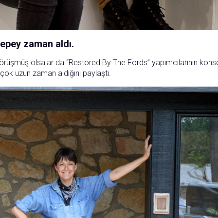
ı epey zaman aldı.
 görüşmüş olsalar da “Restored By The Fords” yapımcılarının kons
çok uzun zaman aldığını paylaştı.