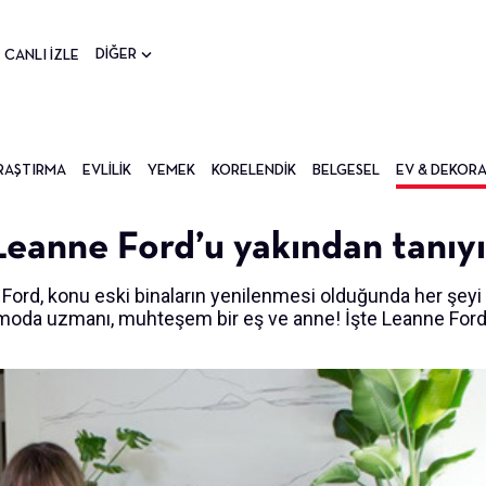
DİĞER
CANLI İZLE
RAŞTIRMA
EVLILIK
YEMEK
KORELENDIK
BELGESEL
EV & DEKOR
Leanne Ford’u yakından tanıy
 Ford, konu eski binaların yenilenmesi olduğunda her şeyi 
a moda uzmanı, muhteşem bir eş ve anne! İşte Leanne For