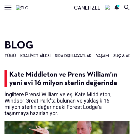
CANLI İZLE
BLOG
TÜMÜ
KRALIYET AILESI
SIRA DIŞI HAYATLAR
YAŞAM
SUÇ & ARA
Kate Middleton ve Prens William’ın
yeni evi 16 milyon sterlin değerinde
İngiltere Prensi William ve eşi Kate Middleton,
Windsor Great Park'ta bulunan ve yaklaşık 16
milyon sterlin değerindeki Forest Lodge'a
taşınmaya hazırlanıyor.