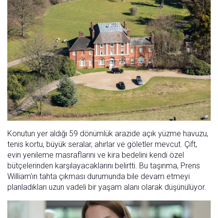
Konutun yer aldığı 59 dönümlük arazide açık yüzme havuzu,
tenis kortu, büyük seralar, ahırlar ve göletler mevcut. Çift,
evin yenileme masraflarını ve kira bedelini kendi özel
bütçelerinden karşılayacaklarını belirtti. Bu taşınma, Prens
William'ın tahta çıkması durumunda bile devam etmeyi
planladıkları uzun vadeli bir yaşam alanı olarak düşünülüyor.