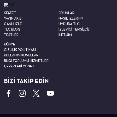
KEŞFET
OYUNLAR
YAYIN AKIŞI
NASIL İZLERİM?
CANLI İZLE
UYDUDA TLC
TLC BLOG
İZLEYİCİ TEMSİLCİSİ
TESTLER
İLETİŞİM
KÜNYE
GİZLİLİK POLİTİKASI
KULLANIM KOŞULLARI
BİLGİ TOPLUMU HİZMETLERİ
ÇEREZLERİ YÖNET
BİZİ TAKİP EDİN