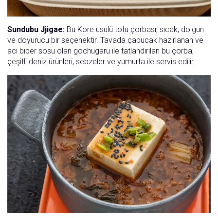
Sundubu Jjigae:
Bu Kore usulü tofu çorbası, sıcak, dolgun
ve doyurucu bir seçenektir. Tavada çabucak hazırlanan ve
acı biber sosu olan gochugaru ile tatlandırılan bu çorba,
çeşitli deniz ürünleri, sebzeler ve yumurta ile servis edilir.