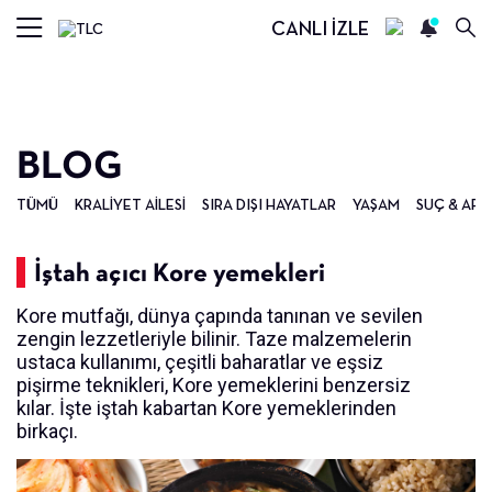
CANLI İZLE
BLOG
TÜMÜ
KRALIYET AILESI
SIRA DIŞI HAYATLAR
YAŞAM
SUÇ & ARA
İştah açıcı Kore yemekleri
Kore mutfağı, dünya çapında tanınan ve sevilen
zengin lezzetleriyle bilinir. Taze malzemelerin
ustaca kullanımı, çeşitli baharatlar ve eşsiz
pişirme teknikleri, Kore yemeklerini benzersiz
kılar. İşte iştah kabartan Kore yemeklerinden
birkaçı.