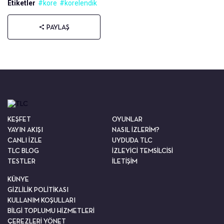
Etiketler
#kore
#korelendik
PAYLAŞ
KEŞFET
OYUNLAR
YAYIN AKIŞI
NASIL İZLERİM?
CANLI İZLE
UYDUDA TLC
TLC BLOG
İZLEYİCİ TEMSİLCİSİ
TESTLER
İLETİŞİM
KÜNYE
GİZLİLİK POLİTİKASI
KULLANIM KOŞULLARI
BİLGİ TOPLUMU HİZMETLERİ
ÇEREZLERİ YÖNET