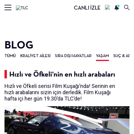
CANLI İZLE
BLOG
TÜMÜ
KRALIYET AILESI
SIRA DIŞI HAYATLAR
YAŞAM
SUÇ & ARA
Hızlı ve Öfkeli’nin en hızlı arabaları
Hızlı ve Öfkeli serisi Film Kuşağı’nda! Serinin en
hızlı arabalarını sizin için derledik. Film Kuşağı
hafta içi her gün 19.30’da TLC’de!