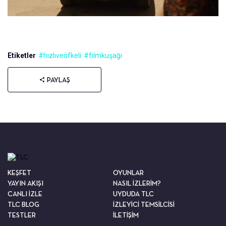
Etiketler
#hızlıveöfkeli
#filmkuşağı
PAYLAŞ
KEŞFET
OYUNLAR
YAYIN AKIŞI
NASIL İZLERİM?
CANLI İZLE
UYDUDA TLC
TLC BLOG
İZLEYİCİ TEMSİLCİSİ
TESTLER
İLETİŞİM