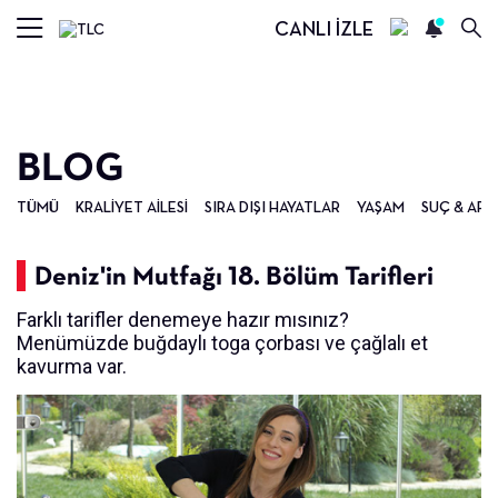
CANLI İZLE
BLOG
TÜMÜ
KRALIYET AILESI
SIRA DIŞI HAYATLAR
YAŞAM
SUÇ & ARA
Deniz'in Mutfağı 18. Bölüm Tarifleri
Farklı tarifler denemeye hazır mısınız?
Menümüzde buğdaylı toga çorbası ve çağlalı et
kavurma var.