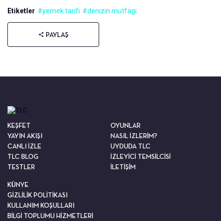
Etiketler
#yemek tarifi
#denizin mutfagi
PAYLAŞ
KEŞFET
OYUNLAR
YAYIN AKIŞI
NASIL İZLERİM?
CANLI İZLE
UYDUDA TLC
TLC BLOG
İZLEYİCİ TEMSİLCİSİ
TESTLER
İLETİŞİM
KÜNYE
GİZLİLİK POLİTİKASI
KULLANIM KOŞULLARI
BİLGİ TOPLUMU HİZMETLERİ