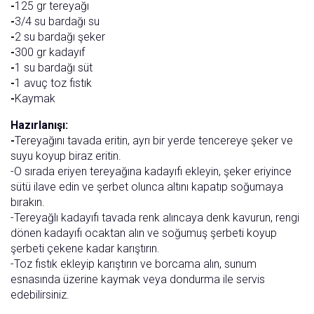
-
125 gr tereyağı
-
3/4 su bardağı su
-
2 su bardağı şeker
-
300 gr kadayıf
-
1 su bardağı süt
-
1 avuç toz fıstık
-
Kaymak
Hazırlanışı:
-
Tereyağını tavada eritin, ayrı bir yerde tencereye şeker ve
suyu koyup biraz eritin.
-O sırada eriyen tereyağına kadayıfı ekleyin, şeker eriyince
sütü ilave edin ve şerbet olunca altını kapatıp soğumaya
bırakın.
-Tereyağlı kadayıfı tavada renk alıncaya denk kavurun, rengi
dönen kadayıfı ocaktan alın ve soğumuş şerbeti koyup
şerbeti çekene kadar karıştırın.
-Toz fıstık ekleyip karıştırın ve borcama alın, sunum
esnasında üzerine kaymak veya dondurma ile servis
edebilirsiniz.