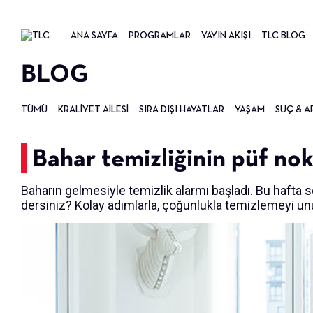
ANA SAYFA
PROGRAMLAR
YAYIN AKIŞI
TLC BLOG
BLOG
TÜMÜ
KRALIYET AILESI
SIRA DIŞI HAYATLAR
YAŞAM
SUÇ & A
Bahar temizliğinin püf nok
Baharın gelmesiyle temizlik alarmı başladı. Bu hafta s
dersiniz? Kolay adımlarla, çoğunlukla temizlemeyi un