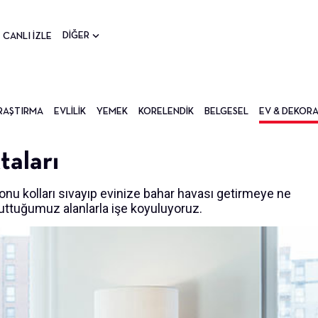
DİĞER
CANLI İZLE
RAŞTIRMA
EVLILIK
YEMEK
KORELENDIK
BELGESEL
EV & DEKOR
taları
onu kolları sıvayıp evinize bahar havası getirmeye ne
uttuğumuz alanlarla işe koyuluyoruz.