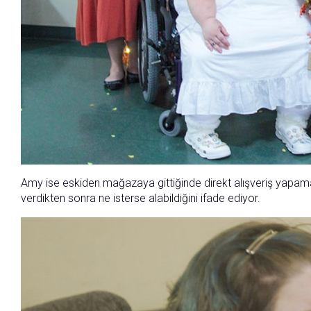
Amy ise eskiden mağazaya gittiğinde direkt alışveriş yapamad
verdikten sonra ne isterse alabildiğini ifade ediyor.