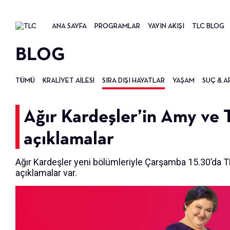
ANA SAYFA
PROGRAMLAR
YAYIN AKIŞI
TLC BLOG
BLOG
TÜMÜ
KRALIYET AILESI
SIRA DIŞI HAYATLAR
YAŞAM
SUÇ & A
Ağır Kardeşler’in Amy ve 
açıklamalar
Ağır Kardeşler yeni bölümleriyle Çarşamba 15.30’da
açıklamalar var.