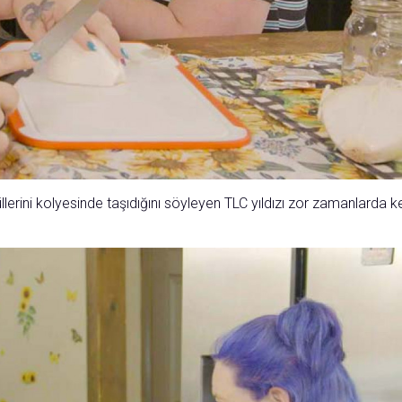
lerini kolyesinde taşıdığını söyleyen TLC yıldızı zor zamanlarda k