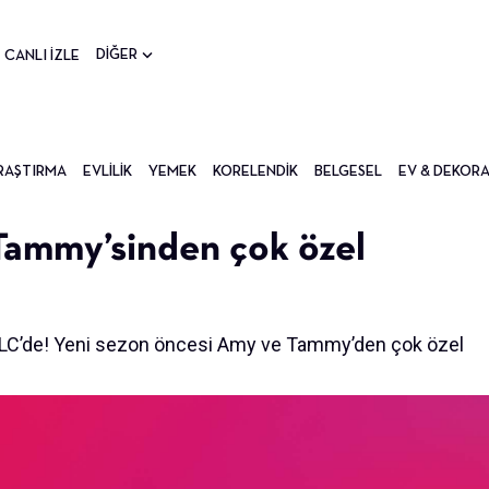
DİĞER
CANLI İZLE
RAŞTIRMA
EVLILIK
YEMEK
KORELENDIK
BELGESEL
EV & DEKOR
Tammy’sinden çok özel
 TLC’de! Yeni sezon öncesi Amy ve Tammy’den çok özel