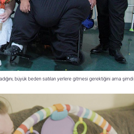
ığını, büyük beden satılan yerlere gitmesi gerektiğini ama şimdi 