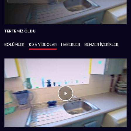
Oynat
TERTEMIZ OLDU
BÖLÜMLER
KISA VİDEOLAR
HABERLER
BENZER İÇERİKLER