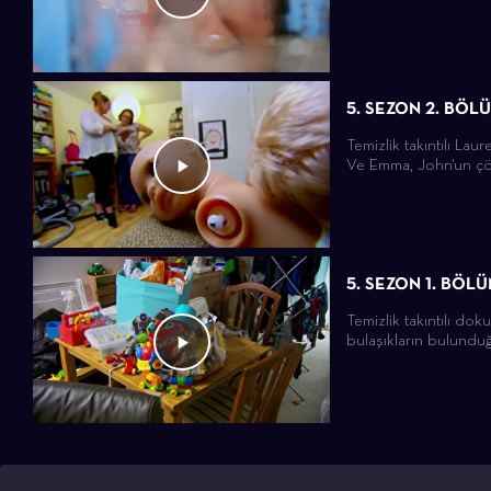
5. SEZON 2. BÖL
Temizlik takıntılı Lau
Ve Emma, ​​John'un çö
5. SEZON 1. BÖL
Temizlik takıntılı do
bulaşıkların bulunduğ