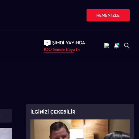
HEMEN İZLE
ŞİMDİ YAYINDA
100 Günde Rüya Ev
İLGİNİZİ ÇEKEBİLİR