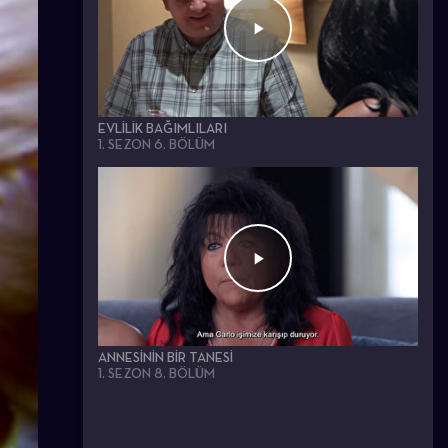
EVLILIK BAĞIMLILARI
1. SEZON 6. BÖLÜM
ANNESININ BIR TANESI
1. SEZON 8. BÖLÜM