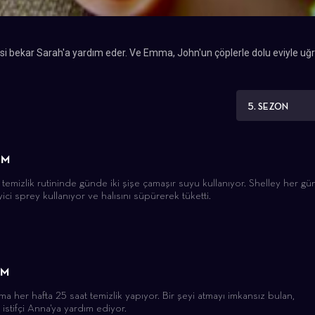
nesi bekar Sarah'a yardım eder. Ve Emma, ​​John'un çöplerle dolu eviyle uğr
5. SEZON
ÜM
 temizlik rutininde günde iki şişe çamaşır suyu kullanıyor. Shelley her gü
ici sprey kullanıyor ve halısını süpürerek tüketti.
ÜM
ma her hafta 25 saat temizlik yapıyor. Bir şeyi atmayı imkansız bulan,
istifçi Anna'ya yardım ediyor.