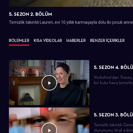
5. SEZON 2. BÖLÜM
Temizlik takıntılı Lauren, evi 10 yıllık karmaşayla dolu iki çocuk an
BÖLÜMLER
KISA VİDEOLAR
HABERLER
BENZER İÇERİKLER
5. SEZON 4. BÖL
Yorkshire'dan Tracey,
bir kutu hava temizley
5. SEZON 3. BÖL
Temizlik takıntılı Gem
durumunu itiraf eden 