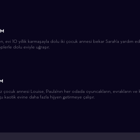
ÜM
ren, evi 10 yıllık karmaşayla dolu iki çocuk annesi bekar Sarah'a yardım ed
plerle dolu eviyle uğraşır.
ÜM
kuz çocuk annesi Louise, Paula'nın her odada oyuncakların, evrakların ve ki
u kaotik evine daha fazla hijyen getirmeye çalışır.