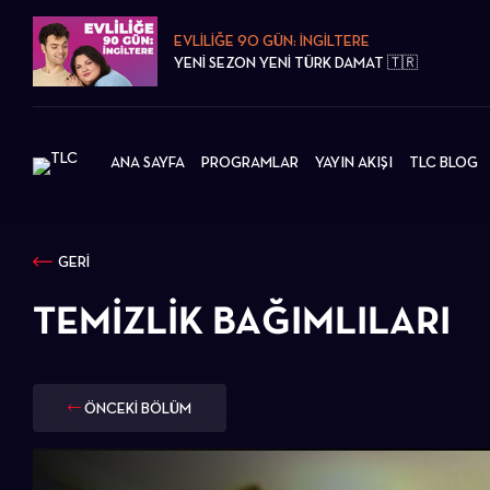
EVLİLİĞE 90 GÜN: İNGİLTERE
YENİ SEZON YENİ TÜRK DAMAT 🇹🇷
ANA SAYFA
PROGRAMLAR
YAYIN AKIŞI
TLC BLOG
GERİ
TEMIZLIK BAĞIMLILARI
ÖNCEKİ BÖLÜM