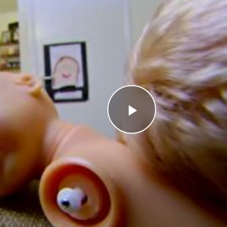
Videoyu
Oynat