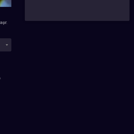
aşır.
n