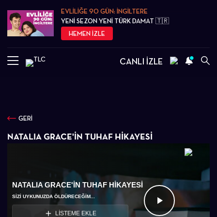
EVLİLİĞE 90 GÜN: İNGİLTERE
YENİ SEZON YENİ TÜRK DAMAT 🇹🇷
HEMEN İZLE
CANLI İZLE
GERİ
NATALIA GRACE'İN TUHAF HİKAYESİ
NATALIA GRACE'İN TUHAF HİKAYESİ
SİZİ UYKUNUZDA ÖLDÜRECEĞİM...
Videoyu
LİSTEME EKLE