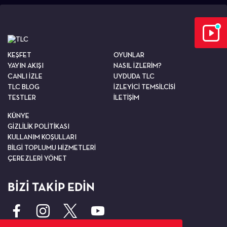
KEŞFET
OYUNLAR
YAYIN AKIŞI
NASIL İZLERİM?
CANLI İZLE
UYDUDA TLC
TLC BLOG
İZLEYİCİ TEMSİLCİSİ
TESTLER
İLETİŞİM
KÜNYE
GİZLİLİK POLİTİKASI
KULLANIM KOŞULLARI
BİLGİ TOPLUMU HİZMETLERİ
ÇEREZLERİ YÖNET
BİZİ TAKİP EDİN