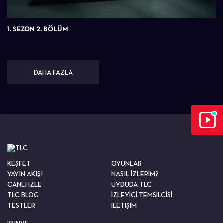
1. SEZON 2. BÖLÜM
DAHA FAZLA
KEŞFET
OYUNLAR
YAYIN AKIŞI
NASIL İZLERİM?
CANLI İZLE
UYDUDA TLC
TLC BLOG
İZLEYİCİ TEMSİLCİSİ
TESTLER
İLETİŞİM
KÜNYE