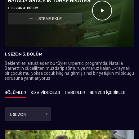
NATALIA GRACE'İN TUHAF HİKAYESİ
1. SEZON 3. BÖLÜM
Videoyu
LİSTEME EKLE
Oynat
1. SEZON 3. BÖLÜM
Beklentileri altüst eden bu tüyler ürpertici programda, Natalia
Barnett'in cücelikten muzdarip sömürüye maruz kalan Ukraynalı
bir çocuk mu, yoksa çocuk kılığına girmiş sinsi bir yetişkin mi olduğu
sorusuna yanıt arıyoruz.
BÖLÜMLER
KISA VİDEOLAR
HABERLER
BENZER İÇERİKLER
1. SEZON