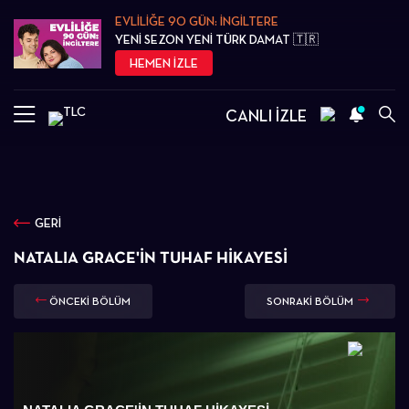
EVLİLİĞE 90 GÜN: İNGİLTERE
YENİ SEZON YENİ TÜRK DAMAT 🇹🇷
HEMEN İZLE
CANLI İZLE
GERİ
NATALIA GRACE'İN TUHAF HİKAYESİ
ÖNCEKİ BÖLÜM
SONRAKİ BÖLÜM