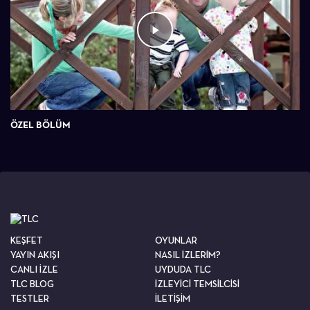
ÖZEL BÖLÜM
KEŞFET
OYUNLAR
YAYIN AKIŞI
NASIL İZLERİM?
CANLI İZLE
UYDUDA TLC
TLC BLOG
İZLEYİCİ TEMSİLCİSİ
TESTLER
İLETİŞİM