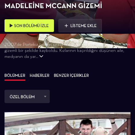
MADELEINE MCCANN GIZEMI
SON BÖLÜMÜ İZLE
LİSTEME EKLE
2007'de Portekiz tatilleri sırasında 3 yaşındaki Madeleine McCann
gizemli bir şekilde kayboldu. Kızlarının kaçırıldığını düşünen aile,
medyanın da yar...
BÖLÜMLER
HABERLER
BENZER İÇERİKLER
ÖZEL BÖLÜM