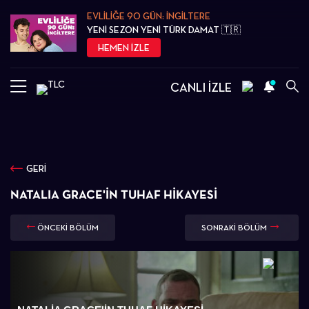
EVLİLİĞE 90 GÜN: İNGİLTERE
YENİ SEZON YENİ TÜRK DAMAT 🇹🇷
HEMEN İZLE
CANLI İZLE
GERİ
NATALIA GRACE'İN TUHAF HİKAYESİ
ÖNCEKİ BÖLÜM
SONRAKİ BÖLÜM