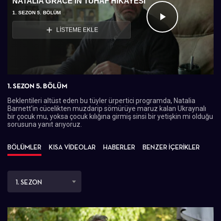
NATALIA GRACE'IN TUHAF HIKAYESI
1. SEZON 5. BÖLÜM
Videoyu
LİSTEME EKLE
Oynat
1. SEZON 5. BÖLÜM
Beklentileri altüst eden bu tüyler ürpertici programda, Natalia
Barnett'in cücelikten muzdarip sömürüye maruz kalan Ukraynalı
bir çocuk mu, yoksa çocuk kılığına girmiş sinsi bir yetişkin mi olduğu
sorusuna yanıt arıyoruz.
BÖLÜMLER
KISA VİDEOLAR
HABERLER
BENZER İÇERİKLER
1. SEZON