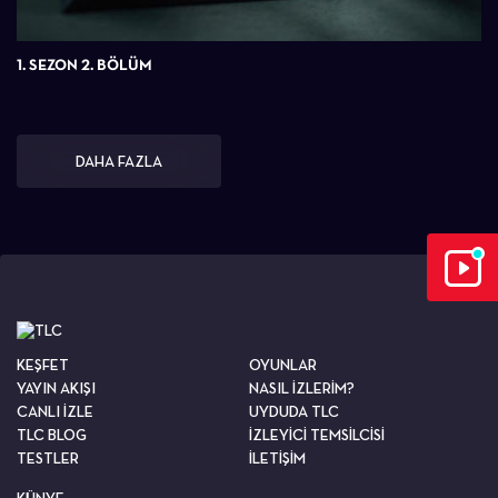
1. SEZON 2. BÖLÜM
DAHA FAZLA
KEŞFET
OYUNLAR
YAYIN AKIŞI
NASIL İZLERİM?
CANLI İZLE
UYDUDA TLC
TLC BLOG
İZLEYİCİ TEMSİLCİSİ
TESTLER
İLETİŞİM
KÜNYE