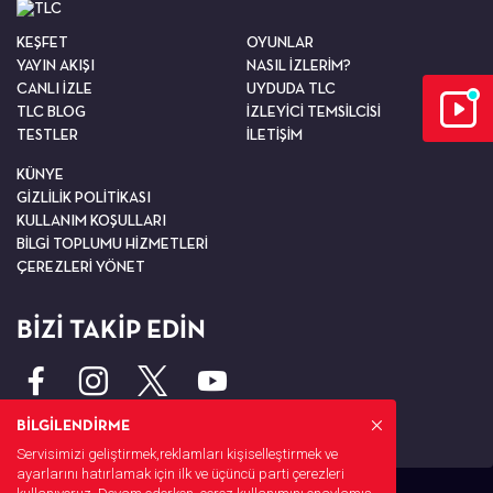
KEŞFET
OYUNLAR
YAYIN AKIŞI
NASIL İZLERİM?
CANLI İZLE
UYDUDA TLC
TLC BLOG
İZLEYİCİ TEMSİLCİSİ
TESTLER
İLETİŞİM
KÜNYE
GİZLİLİK POLİTİKASI
KULLANIM KOŞULLARI
BİLGİ TOPLUMU HİZMETLERİ
ÇEREZLERİ YÖNET
BİZİ TAKİP EDİN
BİLGİLENDİRME
Servisimizi geliştirmek,reklamları kişiselleştirmek ve
ayarlarını hatırlamak için ilk ve üçüncü parti çerezleri