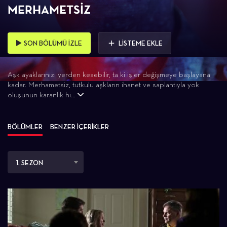
MERHAMETSIZ
SON BÖLÜMÜ İZLE
LİSTEME EKLE
Aşk ayaklarınızı yerden kesebilir, ta ki işler değişmeye başlayana
kadar. Merhametsiz, tutkulu aşkların ihanet ve saplantıyla yok
oluşunun karanlık hi...
BÖLÜMLER
BENZER İÇERİKLER
1. SEZON