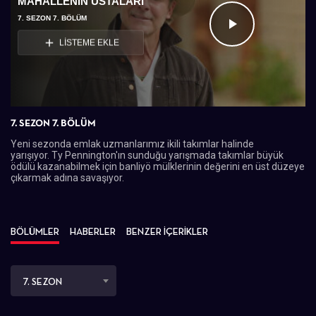
MAHALLENIN USTALARI
7. SEZON 7. BÖLÜM
Videoyu
LİSTEME EKLE
Oynat
7. SEZON 7. BÖLÜM
Yeni sezonda emlak uzmanlarımız ikili takımlar halinde
yarışıyor. Ty Pennington'ın sunduğu yarışmada takımlar büyük
ödülü kazanabilmek için banliyö mülklerinin değerini en üst düzeye
çıkarmak adına savaşıyor.
BÖLÜMLER
HABERLER
BENZER İÇERİKLER
7. SEZON