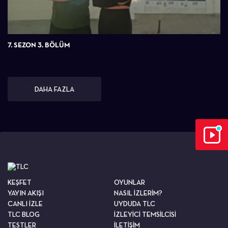
7. SEZON 3. BÖLÜM
DAHA FAZLA
KEŞFET
OYUNLAR
YAYIN AKIŞI
NASIL İZLERİM?
CANLI İZLE
UYDUDA TLC
TLC BLOG
İZLEYİCİ TEMSİLCİSİ
TESTLER
İLETİŞİM