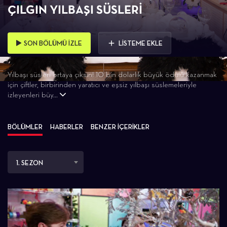
ÇILGIN YILBAŞI SÜSLERI
SON BÖLÜMÜ İZLE
LİSTEME EKLE
Yılbaşı süsleri ortaya çıksın! 10 bin dolarlık büyük ödülü kazanmak
için çiftler, birbirinden yaratıcı ve eşsiz yılbaşı süslemeleriyle
izleyenleri büy...
BÖLÜMLER
HABERLER
BENZER İÇERİKLER
1. SEZON