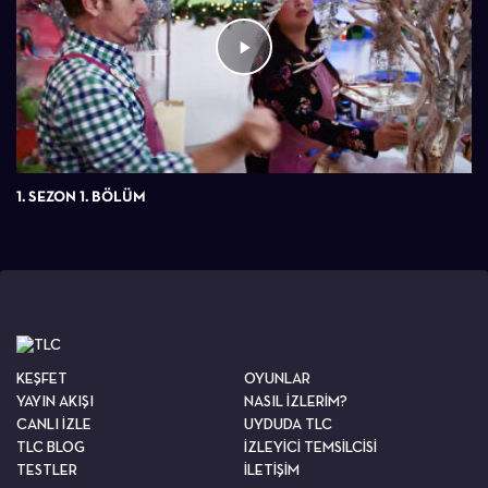
1. SEZON 1. BÖLÜM
KEŞFET
OYUNLAR
YAYIN AKIŞI
NASIL İZLERİM?
CANLI İZLE
UYDUDA TLC
TLC BLOG
İZLEYİCİ TEMSİLCİSİ
TESTLER
İLETİŞİM