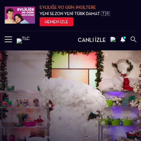
EVLİLİĞE 90 GÜN: İNGİLTERE
YENİ SEZON YENİ TÜRK DAMAT 🇹🇷
HEMEN İZLE
CANLI İZLE