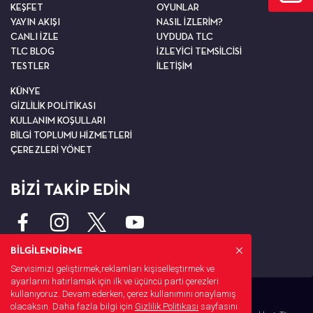
KEŞFET
OYUNLAR
YAYIN AKIŞI
NASIL İZLERİM?
CANLI İZLE
UYDUDA TLC
TLC BLOG
İZLEYİCİ TEMSİLCİSİ
TESTLER
İLETİŞİM
KÜNYE
GİZLİLİK POLİTİKASI
KULLANIM KOŞULLARI
BİLGİ TOPLUMU HİZMETLERİ
ÇEREZLERİ YÖNET
BİZİ TAKİP EDİN
BİLGİLENDİRME
Servisimizi geliştirmek,reklamları kişiselleştirmek ve
ayarlarını hatırlamak için ilk ve üçüncü parti çerezleri
kullanıyoruz. Devam ederken, çerez kullanımını onaylamış
olacaksın. Daha fazla bilgi için
Gizlilik Politikası
sayfasını