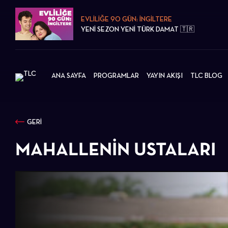
EVLİLİĞE 90 GÜN: İNGİLTERE
YENİ SEZON YENİ TÜRK DAMAT 🇹🇷
ANA SAYFA
PROGRAMLAR
YAYIN AKIŞI
TLC BLOG
GERİ
MAHALLENIN USTALARI