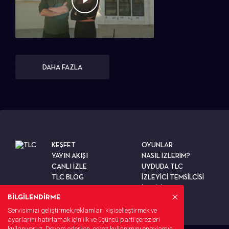
DAHA FAZLA
KEŞFET
OYUNLAR
YAYIN AKIŞI
NASIL İZLERİM?
CANLI İZLE
UYDUDA TLC
TLC BLOG
İZLEYİCİ TEMSİLCİSİ
TESTLER
İLETİŞİM
BİLGİLENDİRME
Servisimizi geliştirmek,reklamları kişiselleştirmek ve
ayarlarını hatırlamak için ilk ve üçüncü parti çerezleri
kullanıyoruz. Devam ederken, çerez kullanımını onaylamış