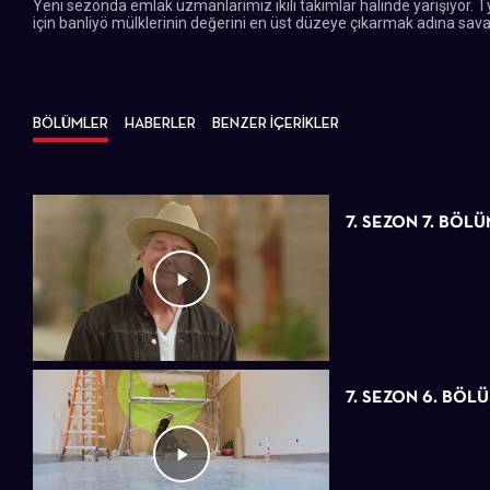
Yeni sezonda emlak uzmanlarımız ikili takımlar halinde yarışıyor
için banliyö mülklerinin değerini en üst düzeye çıkarmak adına sava
BÖLÜMLER
HABERLER
BENZER İÇERİKLER
7. SEZON 7. BÖL
7. SEZON 6. BÖL