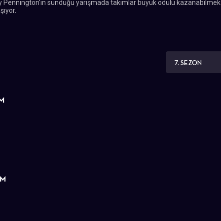
. Ty Pennington'ın sunduğu yarışmada takımlar büyük ödülü kazanabilmek
şıyor.
7. SEZON
ÜM
ÜM