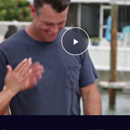
Videoyu
Oynat