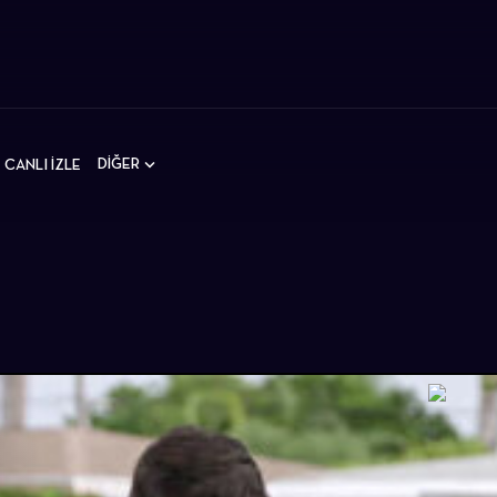
DİĞER
CANLI İZLE