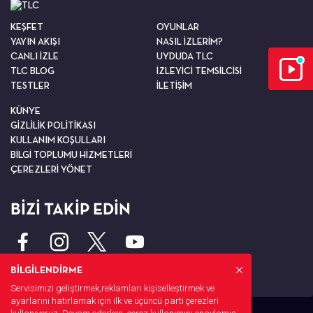
KEŞFET
OYUNLAR
YAYIN AKIŞI
NASIL İZLERİM?
CANLI İZLE
UYDUDA TLC
TLC BLOG
İZLEYİCİ TEMSİLCİSİ
TESTLER
İLETİŞİM
KÜNYE
GİZLİLİK POLİTİKASI
KULLANIM KOŞULLARI
BİLGİ TOPLUMU HİZMETLERİ
ÇEREZLERİ YÖNET
BİZİ TAKİP EDİN
BİLGİLENDİRME
Servisimizi geliştirmek,reklamları kişiselleştirmek ve
ayarlarını hatırlamak için ilk ve üçüncü parti çerezleri