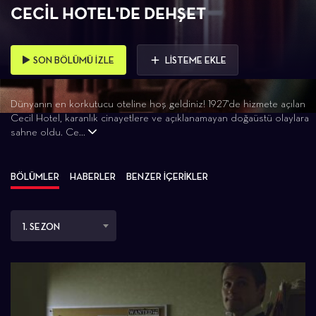
CECIL HOTEL'DE DEHŞET
SON BÖLÜMÜ İZLE
LİSTEME EKLE
Dünyanın en korkutucu oteline hoş geldiniz! 1927'de hizmete açılan
Cecil Hotel, karanlık cinayetlere ve açıklanamayan doğaüstü olaylara
sahne oldu. Ce...
BÖLÜMLER
HABERLER
BENZER İÇERİKLER
1. SEZON