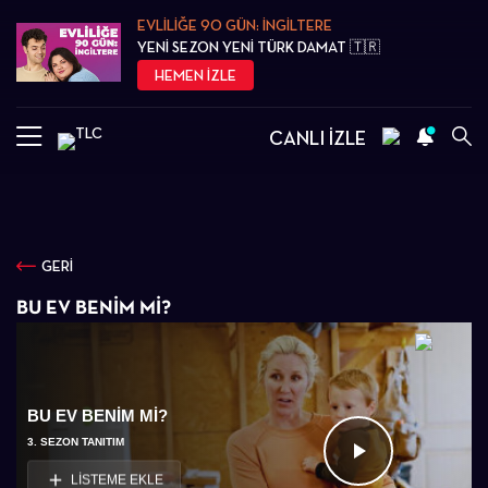
EVLİLİĞE 90 GÜN: İNGİLTERE
YENİ SEZON YENİ TÜRK DAMAT 🇹🇷
HEMEN İZLE
CANLI İZLE
GERİ
BU EV BENIM MI?
BU EV BENIM MI?
3. SEZON TANITIM
Videoyu
LİSTEME EKLE