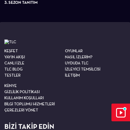
3. SEZON TANITIM
KEŞFET
OYUNLAR
YAYIN AKIŞI
NASIL İZLERİM?
CANLI İZLE
UYDUDA TLC
TLC BLOG
İZLEYİCİ TEMSİLCİSİ
TESTLER
İLETİŞİM
KÜNYE
GİZLİLİK POLİTİKASI
KULLANIM KOŞULLARI
BİLGİ TOPLUMU HİZMETLERİ
ÇEREZLERİ YÖNET
BİZİ TAKİP EDİN