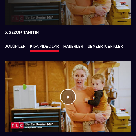
Oynat
3. SEZON TANITIM
BÖLÜMLER
KISA VİDEOLAR
HABERLER
BENZER İÇERİKLER