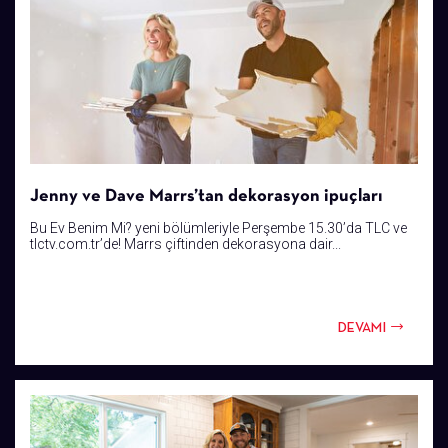
Jenny ve Dave Marrs’tan dekorasyon ipuçları
Bu Ev Benim Mi? yeni bölümleriyle Perşembe 15.30’da TLC ve
tlctv.com.tr’de! Marrs çiftinden dekorasyona dair...
DEVAMI