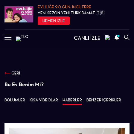
EVLİLİĞE 90 GÜN: İNGİLTERE
YENİ SEZON YENİ TÜRK DAMAT 🇹🇷
HEMEN İZLE
CANLI İZLE
GERİ
Bu Ev Benim Mi?
BÖLÜMLER
KISA VİDEOLAR
HABERLER
BENZER İÇERİKLER