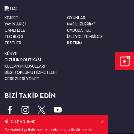
KEŞFET
OYUNLAR
YAYIN AKIŞI
NASIL İZLERİM?
CANLI İZLE
UYDUDA TLC
TLC BLOG
İZLEYİCİ TEMSİLCİSİ
TESTLER
İLETİŞİM
KÜNYE
GİZLİLİK POLİTİKASI
KULLANIM KOŞULLARI
BİLGİ TOPLUMU HİZMETLERİ
ÇEREZLERİ YÖNET
BİZİ TAKİP EDİN
BİLGİLENDİRME
Servisimizi geliştirmek,reklamları kişiselleştirmek ve