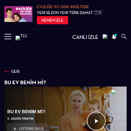
EVLİLİĞE 90 GÜN: İNGİLTERE
YENİ SEZON YENİ TÜRK DAMAT 🇹🇷
HEMEN İZLE
CANLI İZLE
GERİ
BU EV BENIM MI?
BU EV BENIM MI?
3. SEZON TANITIM
Videoyu
LİSTEME EKLE