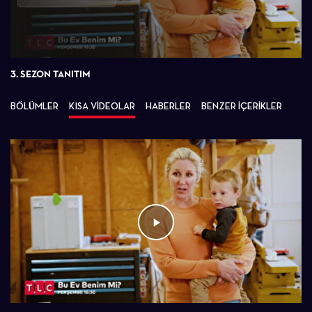
Oynat
3. SEZON TANITIM
BÖLÜMLER
KISA VİDEOLAR
HABERLER
BENZER İÇERİKLER