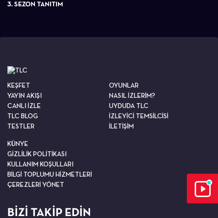
3. SEZON TANITIM
KEŞFET
OYUNLAR
YAYIN AKIŞI
NASIL İZLERİM?
CANLI İZLE
UYDUDA TLC
TLC BLOG
İZLEYİCİ TEMSİLCİSİ
TESTLER
İLETİŞİM
KÜNYE
GİZLİLİK POLİTİKASI
KULLANIM KOŞULLARI
BİLGİ TOPLUMU HİZMETLERİ
ÇEREZLERİ YÖNET
BİZİ TAKİP EDİN