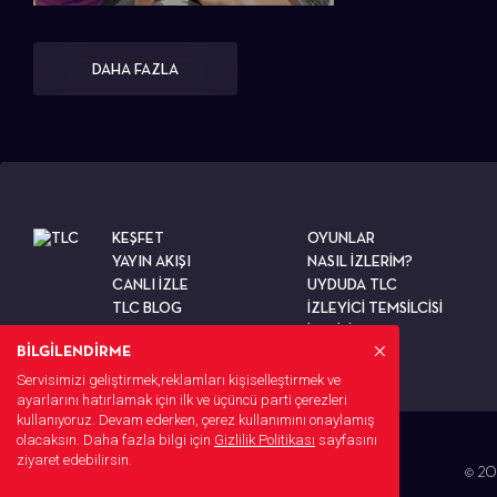
DAHA FAZLA
KEŞFET
OYUNLAR
YAYIN AKIŞI
NASIL İZLERİM?
CANLI İZLE
UYDUDA TLC
TLC BLOG
İZLEYİCİ TEMSİLCİSİ
TESTLER
İLETİŞİM
BİLGİLENDİRME
Servisimizi geliştirmek,reklamları kişiselleştirmek ve
ayarlarını hatırlamak için ilk ve üçüncü parti çerezleri
kullanıyoruz. Devam ederken, çerez kullanımını onaylamış
olacaksın. Daha fazla bilgi için
Gizlilik Politikası
sayfasını
ziyaret edebilirsin.
© 202