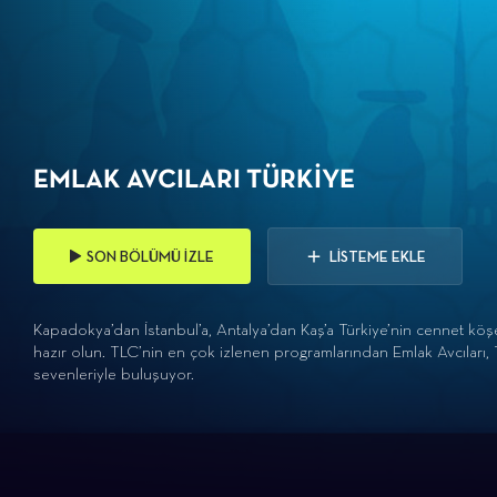
EMLAK AVCILARI TÜRKIYE
SON BÖLÜMÜ İZLE
LİSTEME EKLE
Kapadokya’dan İstanbul’a, Antalya’dan Kaş’a Türkiye’nin cennet köşe
hazır olun. TLC’nin en çok izlenen programlarından Emlak Avcıları,
sevenleriyle buluşuyor.