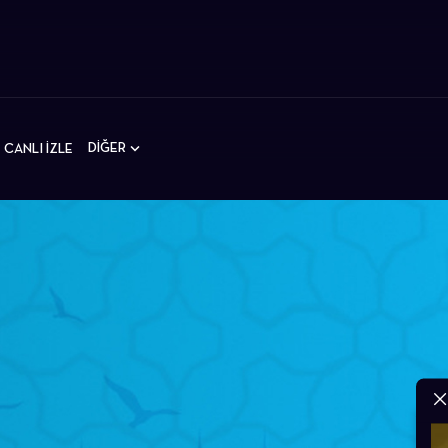
DİĞER
CANLI İZLE