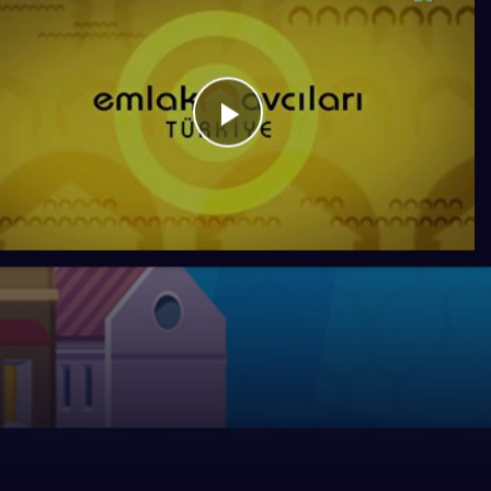
Videoyu
Oynat