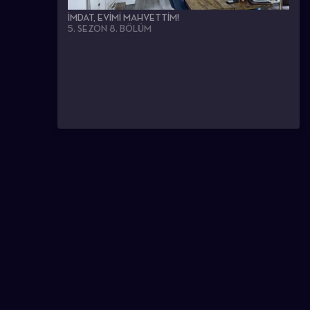
İMDAT, EVIMI MAHVETTIM!
5. SEZON 8. BÖLÜM