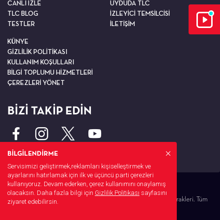
CANLI İZLE
UYDUDA TLC
TLC BLOG
İZLEYİCİ TEMSİLCİSİ
TESTLER
İLETİŞİM
KÜNYE
GİZLİLİK POLİTİKASI
KULLANIM KOŞULLARI
BİLGİ TOPLUMU HİZMETLERİ
ÇEREZLERİ YÖNET
BİZİ TAKİP EDİN
BİLGİLENDİRME
Servisimizi geliştirmek,reklamları kişiselleştirmek ve
ayarlarını hatırlamak için ilk ve üçüncü parti çerezleri
kullanıyoruz. Devam ederken, çerez kullanımını onaylamış
olacaksın. Daha fazla bilgi için
Gizlilik Politikası
sayfasını
© 2026 Warner Bros. Discovery, Inc. veya bağlı kuruluşları ve iştirakleri. Tüm
ziyaret edebilirsin.
hakları saklıdır.