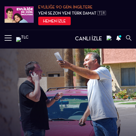
EVLİLİĞE 90 GÜN: İNGİLTERE
YENİ SEZON YENİ TÜRK DAMAT 🇹🇷
HEMEN İZLE
CANLI İZLE