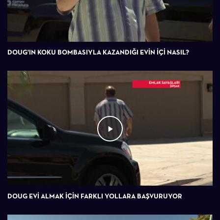
DOUG'IN KOKU BOMBASIYLA KAZANDIĞI EVIN IÇI NASIL?
DOUG EVI ALMAK IÇIN FARKLI YOLLARA BAŞVURUYOR