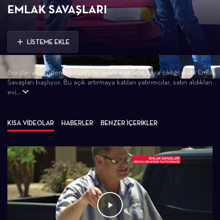
EMLAK SAVAŞLARI
LİSTEME EKLE
Borçlar yüzünden terk edilmiş evler açık artırmaya çıktığı anda Emlak
Savaşları başlıyor. Bu açık artırmaya katılan yatırımcılar, satın aldıkları
evi...
KISA VİDEOLAR
HABERLER
BENZER İÇERİKLER