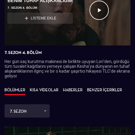
BENIM TUHAF ALIŞKANLIĞIM
7. SEZON 4. BÖLÜM
Videoyu
LİSTEME EKLE
Oynat
7. SEZON 4. BÖLÜM
Her gün saç kurutma makinesi ile birlikte uyuyan Lori'den, gördüğü
tüm tuvalet kağıtlarını yemeye çalışan Kesha'ya dünyanın en tuhaf
alışkanlıklarının ilginç ve bir o kadar şaşırtıcı hikayesi TLC'de ekrana
geliyor.
BÖLÜMLER
KISA VİDEOLAR
HABERLER
BENZER İÇERİKLER
7. SEZON