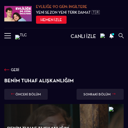
EVLİLİĞE 90 GÜN: İNGİLTERE
YENİ SEZON YENİ TÜRK DAMAT 🇹🇷
HEMEN İZLE
CANLI İZLE
GERİ
BENIM TUHAF ALIŞKANLIĞIM
ÖNCEKİ BÖLÜM
SONRAKİ BÖLÜM