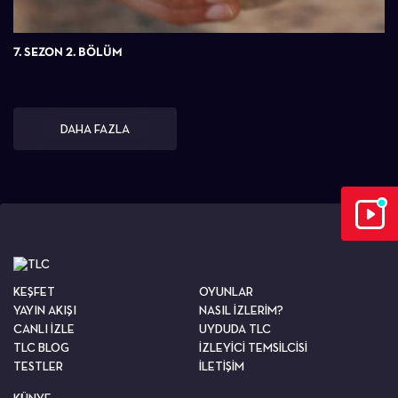
7. SEZON 2. BÖLÜM
DAHA FAZLA
KEŞFET
OYUNLAR
YAYIN AKIŞI
NASIL İZLERİM?
CANLI İZLE
UYDUDA TLC
TLC BLOG
İZLEYİCİ TEMSİLCİSİ
TESTLER
İLETİŞİM
KÜNYE