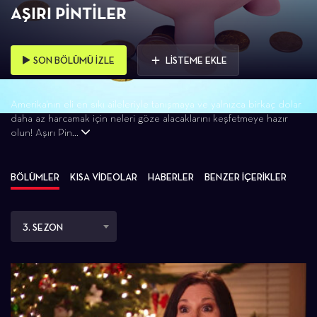
AŞIRI PINTILER
SON BÖLÜMÜ İZLE
LİSTEME EKLE
Amerika'nın eli en sıkı aileleriyle tanışmaya ve yalnızca birkaç dolar
daha az harcamak için neleri göze alacaklarını keşfetmeye hazır
olun! Aşırı Pin...
BÖLÜMLER
KISA VİDEOLAR
HABERLER
BENZER İÇERİKLER
3. SEZON