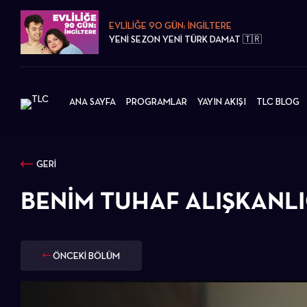
EVLİLİĞE 90 GÜN: İNGİLTERE
YENİ SEZON YENİ TÜRK DAMAT 🇹🇷
ANA SAYFA
PROGRAMLAR
YAYIN AKIŞI
TLC BLOG
GERİ
BENIM TUHAF ALIŞKANL
ÖNCEKİ BÖLÜM