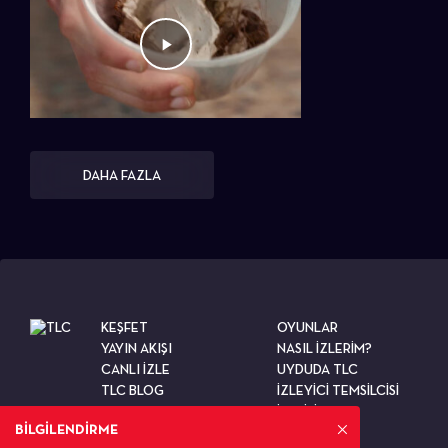
DAHA FAZLA
KEŞFET
OYUNLAR
YAYIN AKIŞI
NASIL İZLERİM?
CANLI İZLE
UYDUDA TLC
TLC BLOG
İZLEYİCİ TEMSİLCİSİ
TESTLER
İLETİŞİM
BİLGİLENDİRME