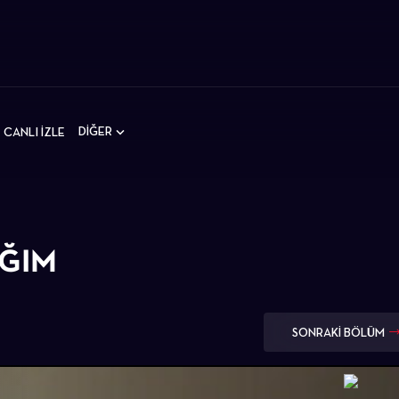
DİĞER
CANLI İZLE
IĞIM
SONRAKİ BÖLÜM