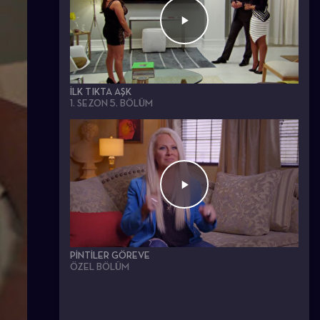
İLK TIKTA AŞK
1. SEZON 5. BÖLÜM
PINTILER GÖREVE
ÖZEL BÖLÜM