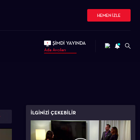
HEMEN İZLE
ŞİMDİ YAYINDA
Ada Avcıları
İLGİNİZİ ÇEKEBİLİR