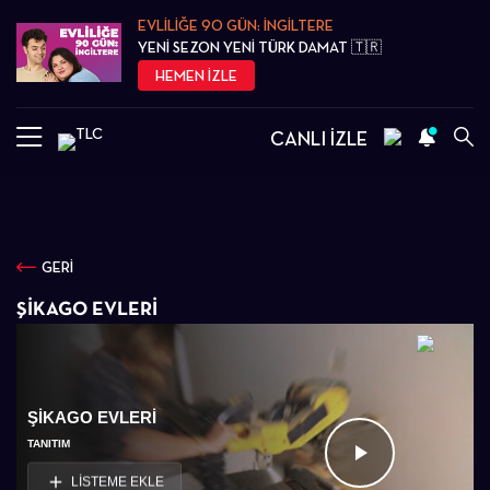
EVLİLİĞE 90 GÜN: İNGİLTERE
YENİ SEZON YENİ TÜRK DAMAT 🇹🇷
HEMEN İZLE
CANLI İZLE
GERİ
ŞIKAGO EVLERI
ŞIKAGO EVLERI
TANITIM
Videoyu
LİSTEME EKLE