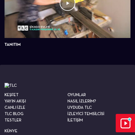
TANITIM
KEŞFET
OYUNLAR
YAYIN AKIŞI
NASIL İZLERİM?
CANLI İZLE
UYDUDA TLC
TLC BLOG
İZLEYİCİ TEMSİLCİSİ
TESTLER
İLETİŞİM
KÜNYE