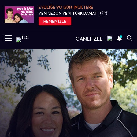
EVLİLİĞE 90 GÜN: İNGİLTERE
YENİ SEZON YENİ TÜRK DAMAT 🇹🇷
HEMEN İZLE
CANLI İZLE