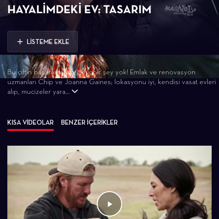
HAYALIMDEKI EV: TASARIM
LİSTEME EKLE
Bu çiftin başaramayacağı hiçbir şey yok! Emlak ve renovasyon
uzmanları Chip ve Joanna Gaines; lokasyonu iyi, kendisi vasat evleri
alıp, mucizeler yara...
KISA VİDEOLAR
BENZER İÇERİKLER