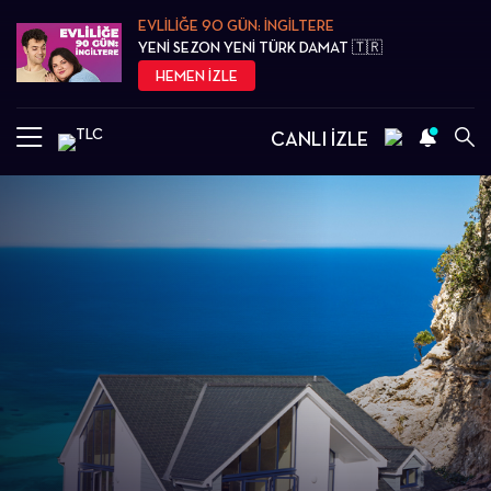
EVLİLİĞE 90 GÜN: İNGİLTERE
YENİ SEZON YENİ TÜRK DAMAT 🇹🇷
HEMEN İZLE
CANLI İZLE