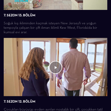
7. SEZON 13. BÖLÜM
Soğuk kış ikliminden kaçmak isteyen New Jersey'li ve yoğun
tempoyla çalışan bir çift ılıman iklimli Kew West, Florida'da bir
kumsal evi arar.
7. SEZON 12. BÖLÜM
Çocukları büyüyüp evden ayrılan nostaljik bir çift, çocukken tatil