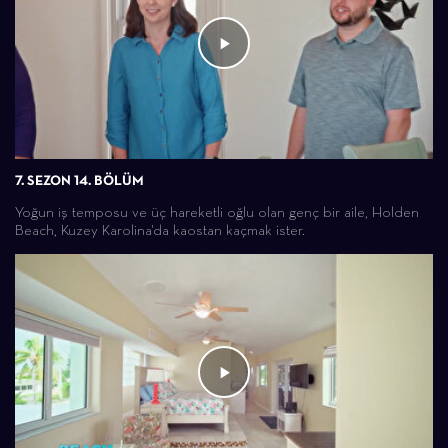
7. SEZON 14. BÖLÜM
Yoğun iş temposu ve üç hareketli oğlu olan genç bir aile, Holden
Beach, Kuzey Karolina'da kaostan kaçmak ister.