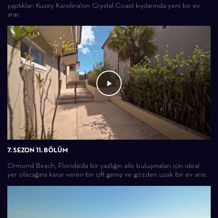
yaptıkları Kuzey Karolina'nın Crystal Coast kıyılarında yeni bir ev
arar.
7. SEZON 11. BÖLÜM
Ormond Beach, Florida'da bir yazlığın aile buluşmaları için ideal
yer olacağına karar veren bir çift geniş ve gözden uzak bir ev arar.