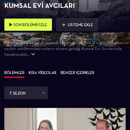
KUMSAL EVI AVCILARI
SON BÖLÜMÜ İZLE
LİSTEME EKLE
Deniz manzarası seviyorsanız, bu programa dikkat edin! Dünyanın en
seçkin sahillerindeki evlerin ekrana geldiği Kumsal Evi Avcıları'nda,
hayalinizdeki...
BÖLÜMLER
KISA VİDEOLAR
BENZER İÇERİKLER
7. SEZON