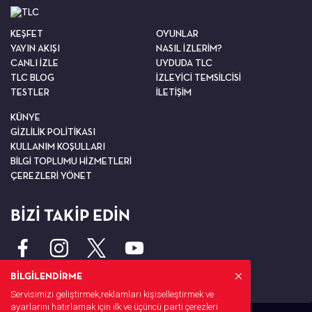
KEŞFET
OYUNLAR
YAYIN AKIŞI
NASIL İZLERİM?
CANLI İZLE
UYDUDA TLC
TLC BLOG
İZLEYİCİ TEMSİLCİSİ
TESTLER
İLETİŞİM
KÜNYE
GİZLİLİK POLİTİKASI
KULLANIM KOŞULLARI
BİLGİ TOPLUMU HİZMETLERİ
ÇEREZLERİ YÖNET
BİZİ TAKİP EDİN
BİLGİLENDİRME
Servisimizi geliştirmek,reklamları kişiselleştirmek ve
ayarlarını hatırlamak için ilk ve üçüncü parti çerezleri