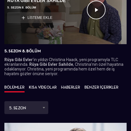
RÜYA GIBI EVLER SAHILDE
5. SEZON 8. BÖLÜM
Videoyu
LİSTEME EKLE
Oynat
5. SEZON 8. BÖLÜM
Rüya Gibi Evler
’in yıldızı Christina Haack, yeni programıyla TLC
ekranlarında.
Rüya Gibi Evler Sahilde
, Christina’nın özel hayatına
odaklanıyor. Christina, yeni programında hem özel hem de iş
hayatını gözler önüne seriyor.
BÖLÜMLER
KISA VİDEOLAR
HABERLER
BENZER İÇERİKLER
5. SEZON