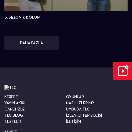
5. SEZON 7. BÖLÜM
DAHA FAZLA
KEŞFET
OYUNLAR
YAYIN AKIŞI
NASIL İZLERİM?
CANLI İZLE
UYDUDA TLC
TLC BLOG
İZLEYİCİ TEMSİLCİSİ
TESTLER
İLETİŞİM
KÜNYE