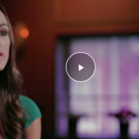
Videoyu
Oynat