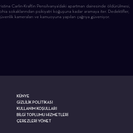
istina Carlin-Kraft'ın Pensilvanya'daki apartman dairesinde öldürülmesi,
elphia sokaklarından psikiyatri koğuşuna kadar aramaya iter. Dedektifler,
güvenlik kameraları ve kamuoyuna yapılan çağrıya güveniyor.
KÜNYE
GİZLİLİK POLİTİKASI
KULLANIM KOŞULLARI
BİLGİ TOPLUMU HİZMETLERİ
ÇEREZLERİ YÖNET