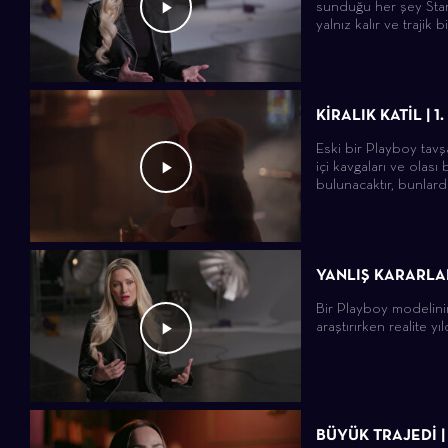
sunduğu her şey Star'ı
yalnız kalır ve trajik b
KİRALIK KATİL | 
Eski bir Playboy tavş
içi kavgaları ve olası 
bulunacaktır, bunlarda
YANLIŞ KARARLAR
Bir Playboy modelinin
araştırırken realite y
BÜYÜK TRAJEDİ |