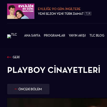
EVLİLİĞE 90 GÜN: İNGİLTERE
YENİ SEZON YENİ TÜRK DAMAT 🇹🇷
ANA SAYFA
PROGRAMLAR
YAYIN AKIŞI
TLC BLOG
GERİ
PLAYBOY CINAYETLERI
ÖNCEKİ BÖLÜM