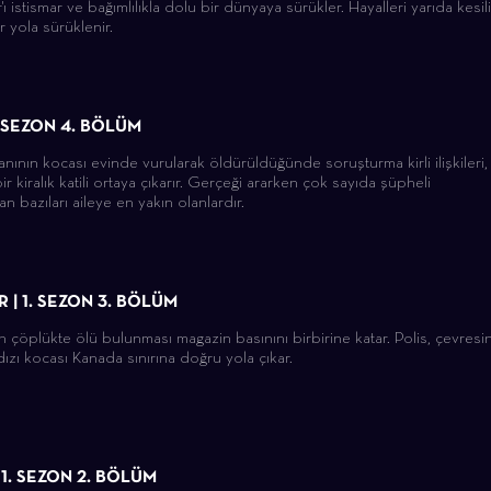
 istismar ve bağımlılıkla dolu bir dünyaya sürükler. Hayalleri yarıda kesili
ir yola sürüklenir.
1. SEZON 4. BÖLÜM
anının kocası evinde vurularak öldürüldüğünde soruşturma kirli ilişkileri, 
bir kiralık katili ortaya çıkarır. Gerçeği ararken çok sayıda şüpheli
n bazıları aileye en yakın olanlardır.
 | 1. SEZON 3. BÖLÜM
 çöplükte ölü bulunması magazin basınını birbirine katar. Polis, çevresin
ıldızı kocası Kanada sınırına doğru yola çıkar.
 1. SEZON 2. BÖLÜM