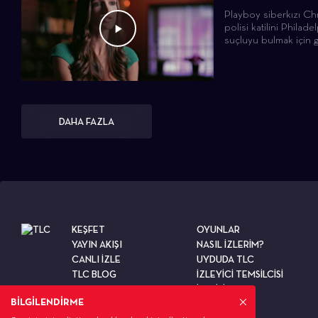
Playboy siberkızı Chr
polisi katilini Philad
suçluyu bulmak için 
DAHA FAZLA
KEŞFET
OYUNLAR
YAYIN AKIŞI
NASIL İZLERİM?
CANLI İZLE
UYDUDA TLC
TLC BLOG
İZLEYİCİ TEMSİLCİSİ
TESTLER
İLETİŞİM
BİLGİLENDİRME