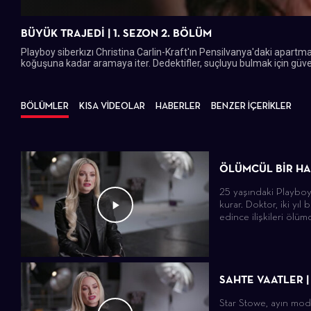
BÜYÜK TRAJEDİ | 1. SEZON 2. BÖLÜM
Playboy siberkızı Christina Carlin-Kraft'ın Pensilvanya'daki apartman
koğuşuna kadar aramaya iter. Dedektifler, suçluyu bulmak için güv
BÖLÜMLER
KISA VİDEOLAR
HABERLER
BENZER İÇERİKLER
ÖLÜMCÜL BİR HAL
25 yaşındaki Playboy İ
kurar. Doktor, iki yı
edince ilişkileri ölümcü
SAHTE VAATLER |
Star Stowe, ayın mod