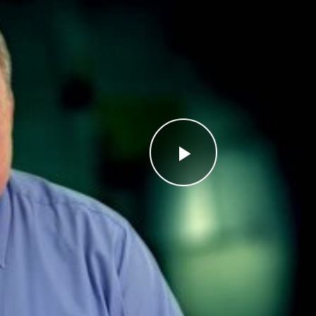
Videoyu
Oynat