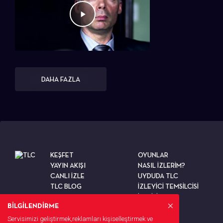
DAHA FAZLA
KEŞFET
OYUNLAR
YAYIN AKIŞI
NASIL İZLERİM?
CANLI İZLE
UYDUDA TLC
TLC BLOG
İZLEYİCİ TEMSİLCİSİ
TESTLER
İLETİŞİM
BİLGİLENDİRME
Servisimizi geliştirmek,reklamları kişiselleştirmek ve