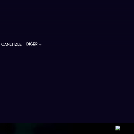
DİĞER
CANLI İZLE