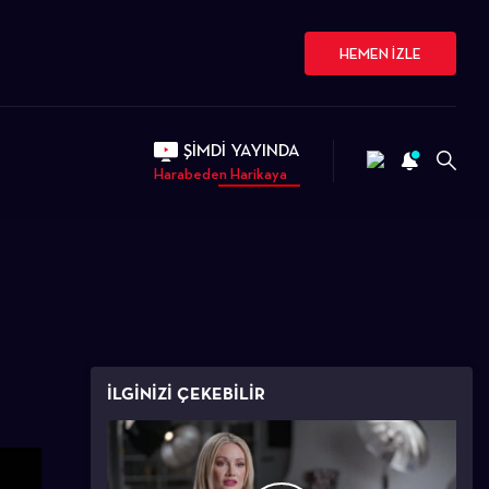
HEMEN İZLE
ŞİMDİ YAYINDA
Harabeden Harikaya
İLGİNİZİ ÇEKEBİLİR