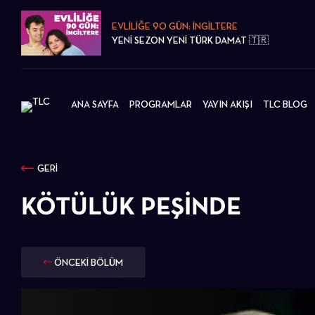
EVLİLİĞE 90 GÜN: İNGİLTERE
YENİ SEZON YENİ TÜRK DAMAT 🇹🇷
ANA SAYFA
PROGRAMLAR
YAYIN AKIŞI
TLC BLOG
GERİ
KÖTÜLÜK PEŞINDE
ÖNCEKİ BÖLÜM