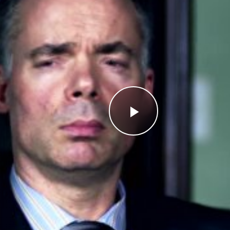
Videoyu
Oynat