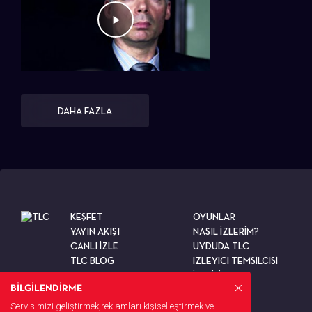
DAHA FAZLA
KEŞFET
OYUNLAR
YAYIN AKIŞI
NASIL İZLERİM?
CANLI İZLE
UYDUDA TLC
TLC BLOG
İZLEYİCİ TEMSİLCİSİ
TESTLER
İLETİŞİM
BİLGİLENDİRME
Servisimizi geliştirmek,reklamları kişiselleştirmek ve