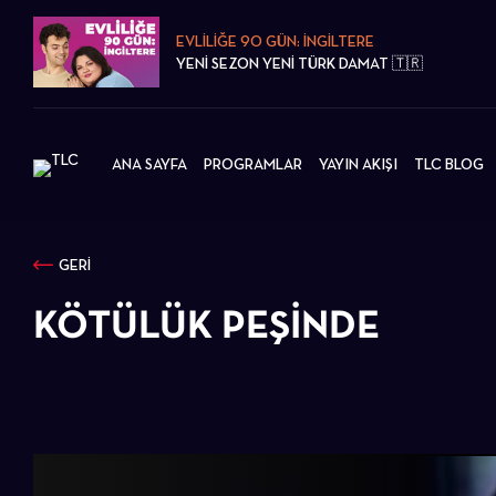
EVLİLİĞE 90 GÜN: İNGİLTERE
YENİ SEZON YENİ TÜRK DAMAT 🇹🇷
ANA SAYFA
PROGRAMLAR
YAYIN AKIŞI
TLC BLOG
GERİ
KÖTÜLÜK PEŞINDE