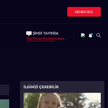
HEMEN İZLE
ŞİMDİ YAYINDA
Tam Paçayı Kurtarıyordum...
İLGİNİZİ ÇEKEBİLİR