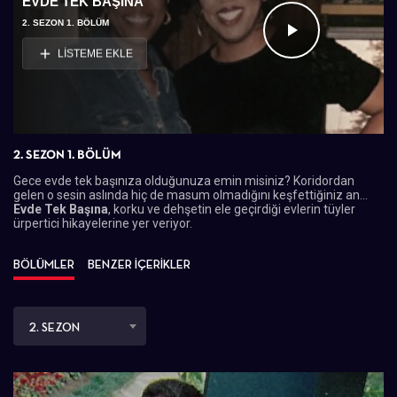
EVDE TEK BAŞINA
2. SEZON 1. BÖLÜM
Videoyu
LİSTEME EKLE
Oynat
2. SEZON 1. BÖLÜM
Gece evde tek başınıza olduğunuza emin misiniz? Koridordan
gelen o sesin aslında hiç de masum olmadığını keşfettiğiniz an...
Evde Tek Başına
, korku ve dehşetin ele geçirdiği evlerin tüyler
ürpertici hikayelerine yer veriyor.
BÖLÜMLER
BENZER İÇERİKLER
2. SEZON