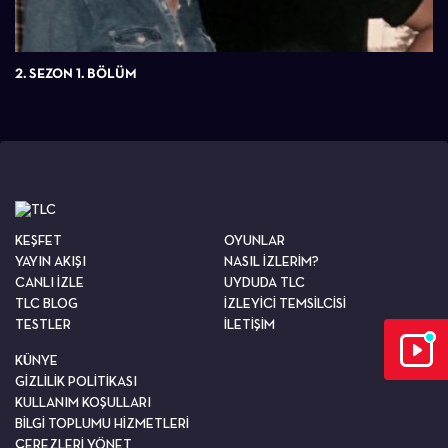
2. SEZON 1. BÖLÜM
KEŞFET
OYUNLAR
YAYIN AKIŞI
NASIL İZLERİM?
CANLI İZLE
UYDUDA TLC
TLC BLOG
İZLEYİCİ TEMSİLCİSİ
TESTLER
İLETİŞİM
KÜNYE
GİZLİLİK POLİTİKASI
KULLANIM KOŞULLARI
BİLGİ TOPLUMU HİZMETLERİ
ÇEREZLERİ YÖNET