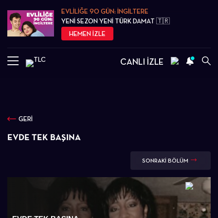
EVLİLİĞE 90 GÜN: İNGİLTERE
YENİ SEZON YENİ TÜRK DAMAT 🇹🇷
HEMEN İZLE
CANLI İZLE
GERİ
EVDE TEK BAŞINA
SONRAKİ BÖLÜM