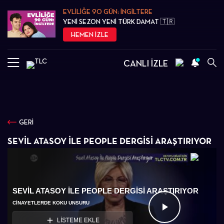
EVLİLİĞE 90 GÜN: İNGİLTERE
YENİ SEZON YENİ TÜRK DAMAT 🇹🇷
HEMEN İZLE
CANLI İZLE
GERİ
SEVIL ATASOY ILE PEOPLE DERGISI ARAŞTIRIYOR
SEVIL ATASOY ILE PEOPLE DERGISI ARAŞTIRIYOR
CINAYETLERDE KOKU UNSURU
Videoyu
LİSTEME EKLE