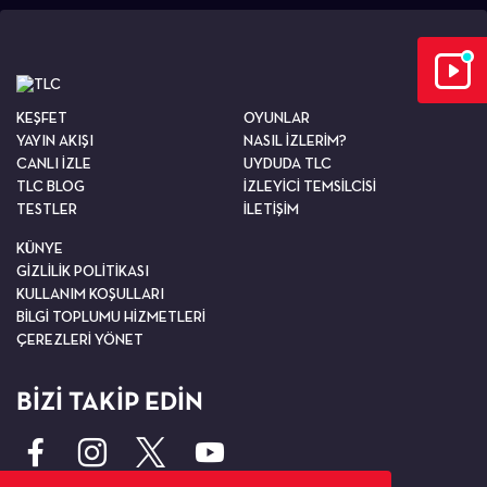
KEŞFET
OYUNLAR
YAYIN AKIŞI
NASIL İZLERİM?
CANLI İZLE
UYDUDA TLC
TLC BLOG
İZLEYİCİ TEMSİLCİSİ
TESTLER
İLETİŞİM
KÜNYE
GİZLİLİK POLİTİKASI
KULLANIM KOŞULLARI
BİLGİ TOPLUMU HİZMETLERİ
ÇEREZLERİ YÖNET
BİZİ TAKİP EDİN