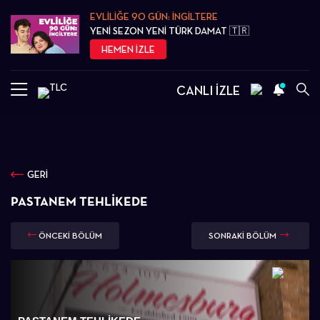
EVLİLİĞE 90 GÜN: İNGİLTERE
YENİ SEZON YENİ TÜRK DAMAT 🇹🇷
HEMEN İZLE
CANLI İZLE
GERİ
PASTANEM TEHLIKEDE
ÖNCEKİ BÖLÜM
SONRAKİ BÖLÜM