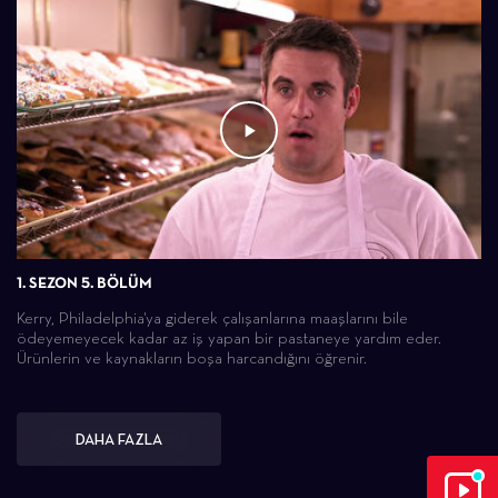
1. SEZON 5. BÖLÜM
Kerry, Philadelphia'ya giderek çalışanlarına maaşlarını bile
ödeyemeyecek kadar az iş yapan bir pastaneye yardım eder.
Ürünlerin ve kaynakların boşa harcandığını öğrenir.
DAHA FAZLA