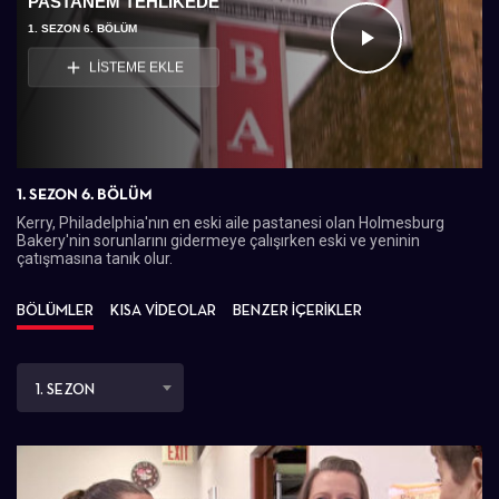
PASTANEM TEHLIKEDE
1. SEZON 6. BÖLÜM
Videoyu
LİSTEME EKLE
Oynat
1. SEZON 6. BÖLÜM
Kerry, Philadelphia'nın en eski aile pastanesi olan Holmesburg
Bakery'nin sorunlarını gidermeye çalışırken eski ve yeninin
çatışmasına tanık olur.
BÖLÜMLER
KISA VİDEOLAR
BENZER İÇERİKLER
1. SEZON