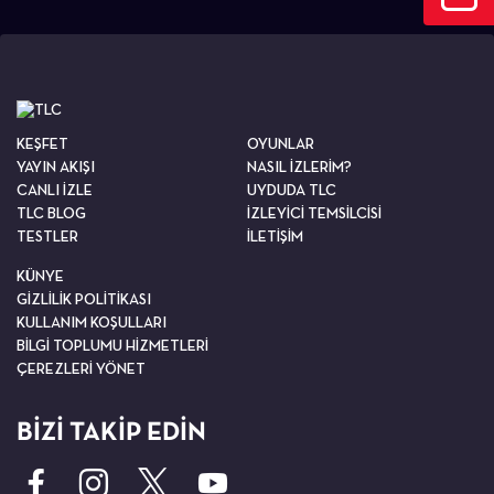
KEŞFET
OYUNLAR
YAYIN AKIŞI
NASIL İZLERİM?
CANLI İZLE
UYDUDA TLC
TLC BLOG
İZLEYİCİ TEMSİLCİSİ
TESTLER
İLETİŞİM
KÜNYE
GİZLİLİK POLİTİKASI
KULLANIM KOŞULLARI
BİLGİ TOPLUMU HİZMETLERİ
ÇEREZLERİ YÖNET
BİZİ TAKİP EDİN