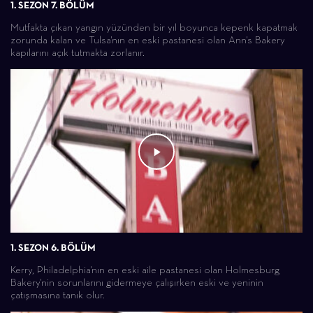
1. SEZON 7. BÖLÜM
Mutfakta çıkan yangın yüzünden bir yıl boyunca kepenk kapatmak
zorunda kalan ve Tulsa'nın en eski pastanesi olan Ann's Bakery
kapılarını açık tutmakta zorlanır.
1. SEZON 6. BÖLÜM
Kerry, Philadelphia'nın en eski aile pastanesi olan Holmesburg
Bakery'nin sorunlarını gidermeye çalışırken eski ve yeninin
çatışmasına tanık olur.