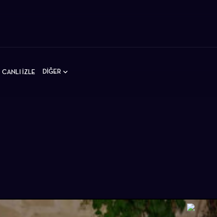
DİĞER
CANLI İZLE