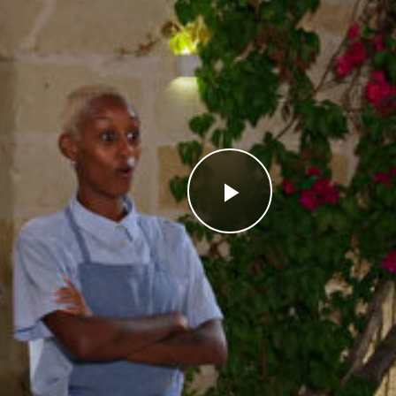
Videoyu
Oynat