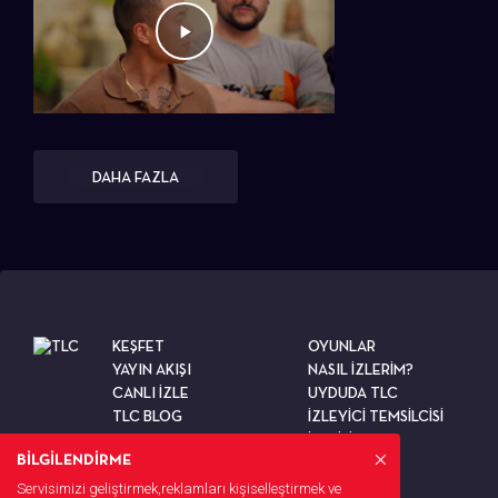
DAHA FAZLA
KEŞFET
OYUNLAR
YAYIN AKIŞI
NASIL İZLERİM?
CANLI İZLE
UYDUDA TLC
TLC BLOG
İZLEYİCİ TEMSİLCİSİ
TESTLER
İLETİŞİM
BİLGİLENDİRME
Servisimizi geliştirmek,reklamları kişiselleştirmek ve