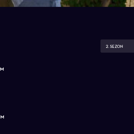
2. SEZON
ÜM
ÜM