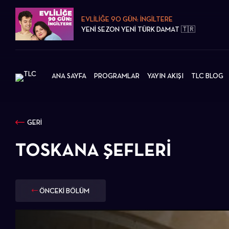
EVLİLİĞE 90 GÜN: İNGİLTERE
YENİ SEZON YENİ TÜRK DAMAT 🇹🇷
ANA SAYFA
PROGRAMLAR
YAYIN AKIŞI
TLC BLOG
GERİ
TOSKANA ŞEFLERI
ÖNCEKİ BÖLÜM