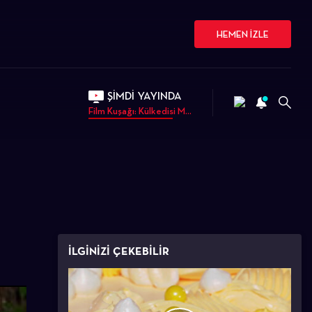
HEMEN İZLE
ŞİMDİ YAYINDA
Film Kuşağı: Külkedisi M...
İLGİNİZİ ÇEKEBİLİR