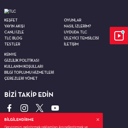
KEŞFET
OYUNLAR
YAYIN AKIŞI
NASIL İZLERİM?
CANLI İZLE
UYDUDA TLC
TLC BLOG
İZLEYİCİ TEMSİLCİSİ
TESTLER
İLETİŞİM
KÜNYE
GİZLİLİK POLİTİKASI
KULLANIM KOŞULLARI
BİLGİ TOPLUMU HİZMETLERİ
ÇEREZLERİ YÖNET
BİZİ TAKİP EDİN
BİLGİLENDİRME
Servisimizi geliştirmek,reklamları kişiselleştirmek ve