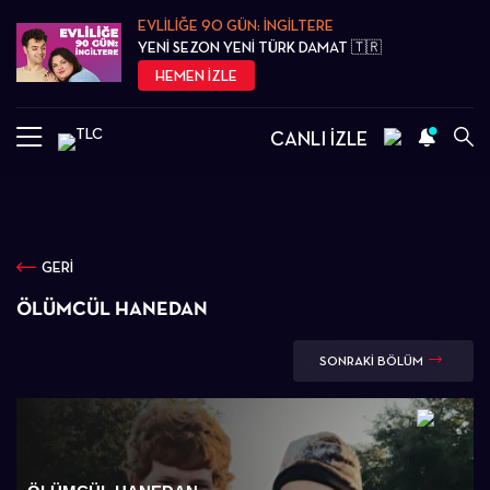
EVLİLİĞE 90 GÜN: İNGİLTERE
YENİ SEZON YENİ TÜRK DAMAT 🇹🇷
HEMEN İZLE
CANLI İZLE
GERİ
ÖLÜMCÜL HANEDAN
SONRAKİ BÖLÜM