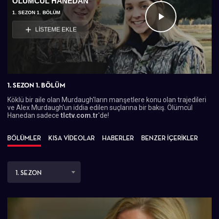
ÖLÜMCÜL HANEDAN
1. SEZON 1. BÖLÜM
Videoyu
LİSTEME EKLE
Oynat
1. SEZON 1. BÖLÜM
Köklü bir aile olan Murdaugh'ların manşetlere konu olan trajedileri
ve Alex Murdaugh'un iddia edilen suçlarına bir bakış. Ölümcül
Hanedan sadece
tlctv.com.tr
'de!
BÖLÜMLER
KISA VİDEOLAR
HABERLER
BENZER İÇERİKLER
1. SEZON