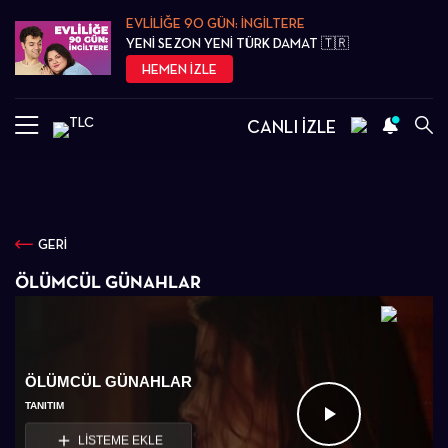
EVLİLİĞE 90 GÜN: İNGİLTERE
YENİ SEZON YENİ TÜRK DAMAT 🇹🇷
HEMEN İZLE
CANLI İZLE
GERİ
ÖLÜMCÜL GÜNAHLAR
ÖLÜMCÜL GÜNAHLAR
TANITIM
Videoyu
LİSTEME EKLE