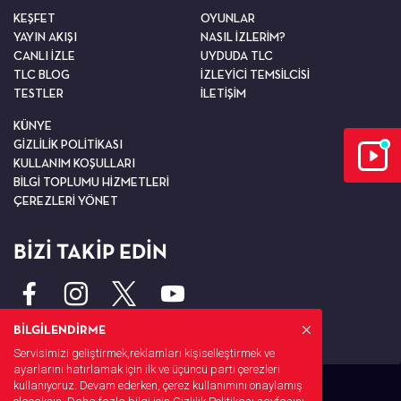
KEŞFET
OYUNLAR
YAYIN AKIŞI
NASIL İZLERİM?
CANLI İZLE
UYDUDA TLC
TLC BLOG
İZLEYİCİ TEMSİLCİSİ
TESTLER
İLETİŞİM
KÜNYE
GİZLİLİK POLİTİKASI
KULLANIM KOŞULLARI
BİLGİ TOPLUMU HİZMETLERİ
ÇEREZLERİ YÖNET
BİZİ TAKİP EDİN
BİLGİLENDİRME
Servisimizi geliştirmek,reklamları kişiselleştirmek ve
ayarlarını hatırlamak için ilk ve üçüncü parti çerezleri
kullanıyoruz. Devam ederken, çerez kullanımını onaylamış