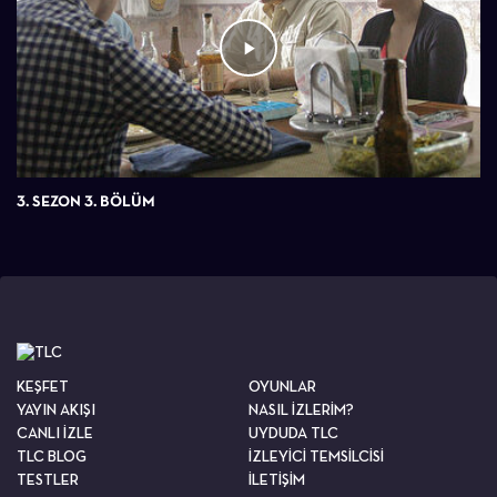
3. SEZON 3. BÖLÜM
KEŞFET
OYUNLAR
YAYIN AKIŞI
NASIL İZLERİM?
CANLI İZLE
UYDUDA TLC
TLC BLOG
İZLEYİCİ TEMSİLCİSİ
TESTLER
İLETİŞİM