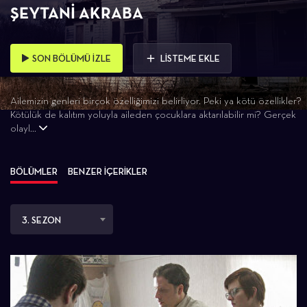
ŞEYTANI AKRABA
SON BÖLÜMÜ İZLE
LİSTEME EKLE
Ailemizin genleri birçok özelliğimizi belirliyor. Peki ya kötü özellikler?
Kötülük de kalıtım yoluyla aileden çocuklara aktarılabilir mi? Gerçek
olayl...
BÖLÜMLER
BENZER İÇERİKLER
3. SEZON