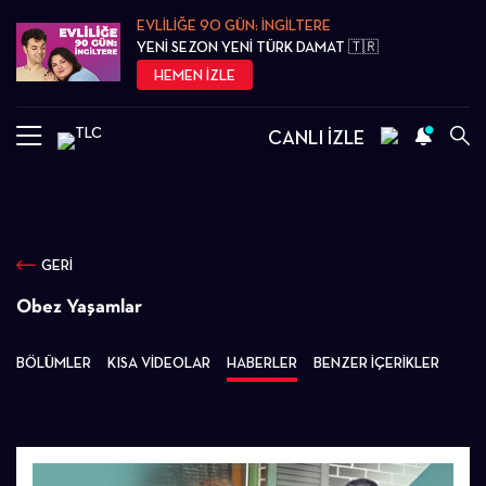
EVLİLİĞE 90 GÜN: İNGİLTERE
YENİ SEZON YENİ TÜRK DAMAT 🇹🇷
HEMEN İZLE
CANLI İZLE
GERİ
Obez Yaşamlar
BÖLÜMLER
KISA VİDEOLAR
HABERLER
BENZER İÇERİKLER