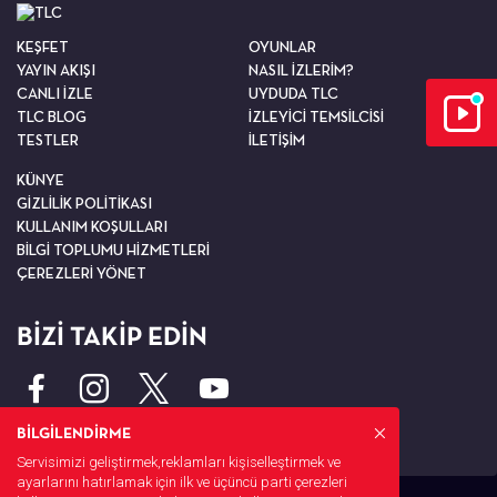
KEŞFET
OYUNLAR
YAYIN AKIŞI
NASIL İZLERİM?
CANLI İZLE
UYDUDA TLC
TLC BLOG
İZLEYİCİ TEMSİLCİSİ
TESTLER
İLETİŞİM
KÜNYE
GİZLİLİK POLİTİKASI
KULLANIM KOŞULLARI
BİLGİ TOPLUMU HİZMETLERİ
ÇEREZLERİ YÖNET
BİZİ TAKİP EDİN
BİLGİLENDİRME
Servisimizi geliştirmek,reklamları kişiselleştirmek ve
ayarlarını hatırlamak için ilk ve üçüncü parti çerezleri